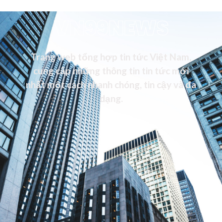
VN99NEWS
Trang web tổng hợp tin tức Việt Nam,
cung cấp những thông tin tin tức mới
nhất một cách nhanh chóng, tin cậy và đa
dạng.