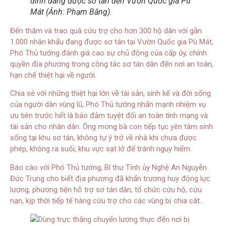
đình đang được sơ tán đến Vườn Quốc gia Pù
Mát (Ảnh: Phạm Bằng).
Đến thăm và trao quà cứu trợ cho hơn 300 hộ dân với gần
1.000 nhân khẩu đang được sơ tán tại Vườn Quốc gia Pù Mát,
Phó Thủ tướng đánh giá cao sự chủ động của cấp ủy, chính
quyền địa phương trong công tác sơ tán dân đến nơi an toàn,
hạn chế thiệt hại về người.
Chia sẻ với những thiệt hại lớn về tài sản, sinh kế và đời sống
của người dân vùng lũ, Phó Thủ tướng nhấn mạnh nhiệm vụ
ưu tiên trước hết là bảo đảm tuyệt đối an toàn tính mạng và
tài sản cho nhân dân. Ông mong bà con tiếp tục yên tâm sinh
sống tại khu sơ tán, không tự ý trở về nhà khi chưa được
phép, không ra suối, khu vực sạt lở để tránh nguy hiểm.
Báo cáo với Phó Thủ tướng, Bí thư Tỉnh ủy Nghệ An Nguyễn
Đức Trung cho biết địa phương đã khẩn trương huy động lực
lượng, phương tiện hỗ trợ sơ tán dân, tổ chức cứu hộ, cứu
nạn, kịp thời tiếp tế hàng cứu trợ cho các vùng bị chia cắt..