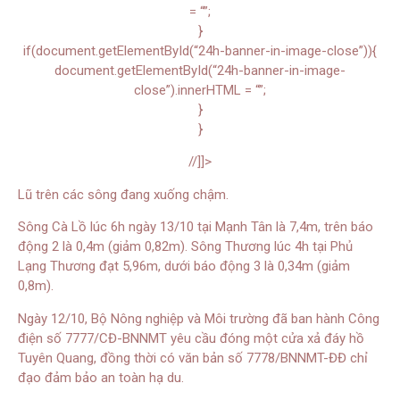
= “”;
}
if(document.getElementById(“24h-banner-in-image-close”)){
document.getElementById(“24h-banner-in-image-
close”).innerHTML = “”;
}
}
//]]>
Lũ trên các sông đang xuống chậm.
Sông Cà Lồ lúc 6h ngày 13/10 tại Mạnh Tân là 7,4m, trên báo
động 2 là 0,4m (giảm 0,82m). Sông Thương lúc 4h tại Phủ
Lạng Thương đạt 5,96m, dưới báo động 3 là 0,34m (giảm
0,8m).
Ngày 12/10, Bộ Nông nghiệp và Môi trường đã ban hành Công
điện số 7777/CĐ-BNNMT yêu cầu đóng một cửa xả đáy hồ
Tuyên Quang, đồng thời có văn bản số 7778/BNNMT-ĐĐ chỉ
đạo đảm bảo an toàn hạ du.