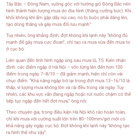
Tây Bắc – Đông Nam, vuông góc với hướng gió Đông Bắc nên
hình thành hiện tượng mưa do địa hình (thăng cưỡng bức). Khi
khối không khí ẩm gặp dãy núi cao, nó bị buộc phải dâng lên,
tạo dòng thăng và gây mưa đối lưu mạnh.”
Tuy nhiên, ông khẳng định, đợt không khí lạnh này “không đủ
mạnh để gây mưa cực đoan”, chỉ tạo ra mưa vừa đến mưa to
ở cục bộ.
Liên quan đến tình hình ngập úng sau mưa lũ, TS. Kiên nhận
định: các điểm ngập ở Hà Nội – vốn từng lên đến hơn 100
điểm trong ngày 7–8/10 – đã giảm mạnh, hiện chỉ còn vài
chục điểm. “Khả năng ngập trở lại trong đợt mưa 13–16/10 là
thấp, vì lượng mưa không lớn và rải đều trong vài ngày. Tuy
nhiên, các khu vực vẫn đang ngập hoặc rút nước chậm có thể
tiếp tục ngập đến hết đợt mưa,” ông nói.
Theo chuyên gia, trong điều kiện Hà Nội khô ráo hoàn toàn,
chỉ khi mưa với cường suất lớn trên 80–100mm/giờ mới có
khả năng gây ngập cục bộ. Đợt không khí lạnh này “không tạo
ra hình thế như vậy”.