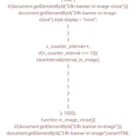
if(document.getElementById(“24h-banner-in-image-close”)){
document.getElementById(“24h-banner-in-image-
close”).style.display = “none”;
}
}
}
v_counter_interval++;
if(v_counter_interval === 15){
clearInterval(interval_in_image);
}
}
}
}
}
}
}
}, 1000);
function in_image_close(){
if(document.getElementById(“24h-banner-in-image”)){
document.getElementById(“24h-banner-in-image”).innerHTML