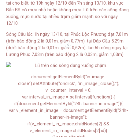
tai cho biết, từ 19h ngày 12/10 đến 7h sáng 13/10, khu vực
Bắc Bộ có mưa nhỏ hoặc không mưa. Lũ trên các sông đang
xuống, mực nước tại nhiều trạm giảm mạnh so với ngày
12/10.
Sông Cầu lúc 1h ngày 13/10, tại Phúc Lộc Phương đạt 7,01m
(trên báo động 2 là 0,01m, giảm 0,77m); tại Đáp Cầu 5,29m
//
(dưới báo động 2 là 0,01m, giảm 0,62m); lúc 6h cùng ngày tại
Lương Phúc 7,03m (trên báo động 2 là 0,03m, giảm 1,03m).
document.getElementById(“in-image-
close”).setAttribute(“onclick”, “in_image_close();”);
v_counter_interval = 0;
var interval_in_image = setInterval(function() {
if(document.getElementById(“24h-banner-in-image”)){
var v_element_in_image = document.getElementById(“24h-
banner-in-image”);
if(v_element_in_image.childNodes[2] &&
v_element_in_image.childNodes[2].id){