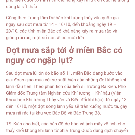
phổ biến dưới 50 mm nên khả năng xảy ra lũ trên các hệ thống
sông là rất thấp.
Cũng theo Trung tâm Dự báo khí tượng thủy văn quốc gia,
ngay sau đợt mưa từ 14 – 16/10, đến khoảng ngày 19 –
20/10, các tỉnh miền Bắc có khả năng xảy ra mưa rào và
giông rải rác, một số nơi sẽ có mưa lớn.
Đợt mưa sắp tới ở miền Bắc có
nguy cơ ngập lụt?
Sau đợt mưa lũ lớn do bão số 11, miền Bắc đang bước vào
giai đoạn giao mùa với sự xuất hiện của những đợt không khí
lạnh đầu tiên. Theo phân tích của tiến sĩ Trương Bá Kiên, Phó
Giám đốc Trung tâm Nghiên cứu Khí tượng – Khí hậu (Viện
Khoa học Khí tượng Thủy văn và Biến đổi khí hậu), từ ngày 13
đến 16/10, một đợt sóng lạnh yếu sẽ tràn xuống nước ta, gây
mưa rải rác tại khu vực Bắc Bộ và Bắc Trung Bộ.
TS. Kiên cho biết, các bản đồ dự báo và ảnh mây vệ tinh cho
thấy khối không khí lạnh từ phía Trung Quốc đang dịch chuyển