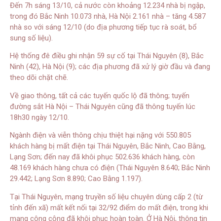
Đến 7h sáng 13/10, cả nước còn khoảng 12.234 nhà bị ngập,
trong đó Bắc Ninh 10.073 nhà, Hà Nội 2.161 nhà – tăng 4.587
nhà so với sáng 12/10 (do địa phương tiếp tục rà soát, bổ
sung số liệu).
Hệ thống đê điều ghi nhận 59 sự cố tại Thái Nguyên (8), Bắc
Ninh (42), Hà Nội (9); các địa phương đã xử lý giờ đầu và đang
theo dõi chặt chẽ.
Về giao thông, tất cả các tuyến quốc lộ đã thông; tuyến
đường sắt Hà Nội – Thái Nguyên cũng đã thông tuyến lúc
18h30 ngày 12/10.
Ngành điện và viễn thông chịu thiệt hại nặng với 550.805
khách hàng bị mất điện tại Thái Nguyên, Bắc Ninh, Cao Bằng,
Lạng Sơn; đến nay đã khôi phục 502.636 khách hàng, còn
48.169 khách hàng chưa có điện (Thái Nguyên 8.640; Bắc Ninh
29.442; Lạng Sơn 8.890; Cao Bằng 1.197).
Tại Thái Nguyên, mạng truyền số liệu chuyên dùng cấp 2 (từ
tỉnh đến xã) mất kết nối tại 32/92 điểm do mất điện, trong khi
mạng công cộng đã khôi phục hoàn toàn. Ở Hà Nội, thông tin