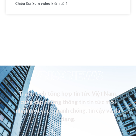
Chiêu lừa ‘xem video kiếm tiền’
VN99NEWS
Trang web tổng hợp tin tức Việt Nam,
cung cấp những thông tin tin tức mới
nhất một cách nhanh chóng, tin cậy và đa
dạng.