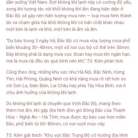
dần xuống Việt Nam. Đợt không khí lạnh này có cường độ yếu,
song khi tương tác với khối không khí ẩm đang hiện diện ở
Bắc Bộ sẽ gây nên hiện tượng mưa nén — loại mưa hình thành
do va chạm giữa hai khối không khí có bản chất khác nhau:
một bên là lạnh và khô, một bên là ẩm và ấm.
“Dự báo trong 3 ngày tới, Bắc Bộ có mưa vừa, lượng mưa phổ
biến khoảng 30–40mm, một số nơi cục bộ có thể trên 50mm.
Đây không phải là dạng mưa cực đoan hay mưa lớn ngắn hạn,
mà là mưa rải đều do quá trình nén khí,” TS. Kiên phân tích.
Cũng theo ông, những khu vực như Hà Nội, Bắc Ninh, Hưng
Yên, Hải Phòng, Quảng Ninh có khả năng mưa rõ rệt hơn so
với Sơn La, Điện Biên, Lai Châu hay phía Tây Hòa Bình, nơi ít
chịu ảnh hưởng của không khí lạnh.
Do không khí lạnh di chuyển qua Vịnh Bắc Bộ, mang theo
thêm hơi ẩm, khi gặp địa hình đón gió Đông Bắc của Thanh
Hóa – Nghệ An – Hà Tĩnh, mưa được dự báo cao hơn miền
Bắc, phổ biến từ 60–80mm, có nơi vượt mức này.
TS. Kiên giải thích: “Khu vực Bắc Trung Bộ có hướng địa hình