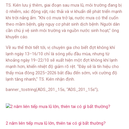
TS. Kiên lưu ý thêm, giai đoạn sau mưa lũ, môi trường đang bị
ô nhiễm, xác động vật, rác thải và vi khuẩn dễ phát triển mạnh
khi trời nắng ấm. “Khi có mưa trở lại, nước mưa có thể cuốn
theo mầm bệnh, gây nguy cơ phát sinh dịch bệnh. Người dân
cần chú ý vệ sinh môi trường và nguồn nước sinh hoạt,” ông
khuyến cáo.
Về xu thế thời tiết tới, vị chuyên gia cho biết đợt không khí
lạnh ngày 13–16/10 chỉ là sóng yếu đầu mùa, nhưng từ
khoảng ngày 19–22/10 sẽ xuất hiện một đợt không khí lạnh
mạnh hơn, khiến nhiệt độ giảm rõ rệt. “Đây sẽ là tín hiệu cho
thấy mùa đông 2025–2026 bắt đầu đến sớm, với cường độ
lạnh tăng nhanh,” TS. Kiên nhận định.
banner_tostring(ADS_201_15s, “ADS_201_15s”);
2 năm liên tiếp mưa lũ lớn, thiên tai có gì bất thường?