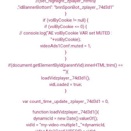
//{set_highlight_zplayer_html5}
,”idBannerBottom”: “bnnSponBot_zplayer_74d3d1”
}
if (volByCookie != null) {
if (volByCookie <= 0) {
// console.log("AE volByCookie VAR set MUTED :
"+volByCookie);
videoAds1Conf.muted = 1;
}
}
if(document.getElementById(parentVid).innerHTML.trim() ==
""){
loadVidzplayer_74d3d1();
vidLoaded = true;
}
var count_time_update_zplayer_74d3d1 = 0;
function loadVidzplayer_74d3d1(){
dynamicId = new Date().valueOf();
vidId = "my-video-multiple1_"+dynamicId;