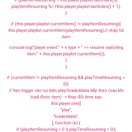
if (playItemResuming > this.player.playlist.lastIndex()){
playItemResuming %= (this.player.playlist.lastIndex() + 1);
}
if (this.player.playlist.currentItem() != playItemResuming){
this.player.playlist.currentItem(playItemResuming);// nhảy tới
item
console.log(“player:event:” + e.type + ” => resume watching
item:” + this.player.playlist.currentItem());
}
}
if (currentItem != playItemResuming && playTimeResuming >
0){
// hẹn trigger vào sự kiện play/loadeddata tiếp theo (sau khi
load được item) -> thay đổi time sau
this.player.one([
“play”,
“loadeddata”,
], function (e) {
if (playItemResuming > 0 || playTimeResuming > 0){