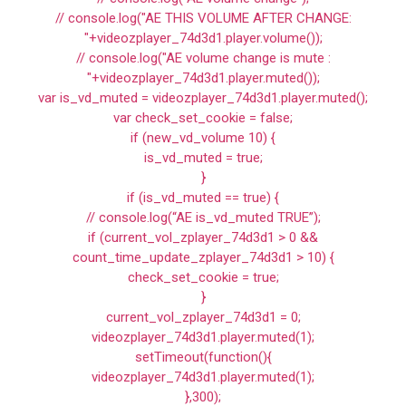
// console.log("AE THIS VOLUME AFTER CHANGE:
"+videozplayer_74d3d1.player.volume());
// console.log("AE volume change is mute :
"+videozplayer_74d3d1.player.muted());
var is_vd_muted = videozplayer_74d3d1.player.muted();
var check_set_cookie = false;
if (new_vd_volume 10) {
is_vd_muted = true;
}
if (is_vd_muted == true) {
// console.log(“AE is_vd_muted TRUE”);
if (current_vol_zplayer_74d3d1 > 0 &&
count_time_update_zplayer_74d3d1 > 10) {
check_set_cookie = true;
}
current_vol_zplayer_74d3d1 = 0;
videozplayer_74d3d1.player.muted(1);
setTimeout(function(){
videozplayer_74d3d1.player.muted(1);
},300);