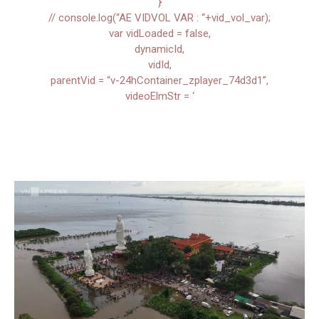
}
// console.log(“AE VIDVOL VAR : “+vid_vol_var);
var vidLoaded = false,
dynamicId,
vidId,
parentVid = “v-24hContainer_zplayer_74d3d1”,
videoElmStr = ‘