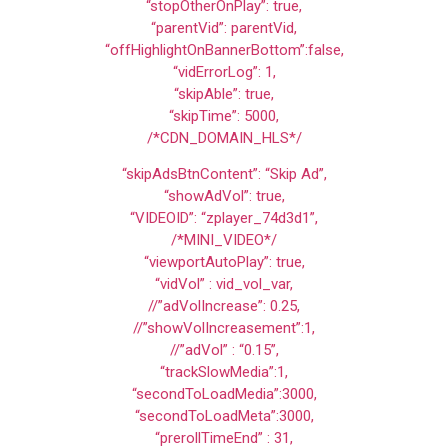
“stopOtherOnPlay”: true,
“parentVid”: parentVid,
“offHighlightOnBannerBottom”:false,
“vidErrorLog”: 1,
“skipAble”: true,
“skipTime”: 5000,
/*CDN_DOMAIN_HLS*/
“skipAdsBtnContent”: “Skip Ad”,
“showAdVol”: true,
“VIDEOID”: “zplayer_74d3d1”,
/*MINI_VIDEO*/
“viewportAutoPlay”: true,
“vidVol” : vid_vol_var,
//”adVolIncrease”: 0.25,
//”showVolIncreasement”:1,
//”adVol” : “0.15”,
“trackSlowMedia”:1,
“secondToLoadMedia”:3000,
“secondToLoadMeta”:3000,
“prerollTimeEnd” : 31,