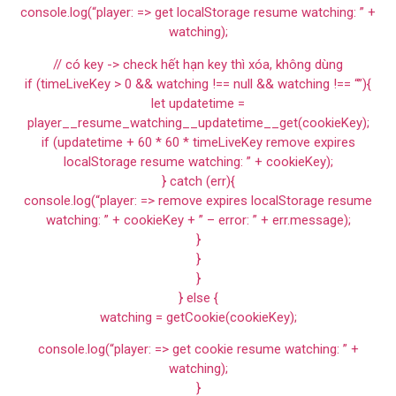
console.log(“player: => get localStorage resume watching: ” +
watching);
// có key -> check hết hạn key thì xóa, không dùng
if (timeLiveKey > 0 && watching !== null && watching !== “”){
let updatetime =
player__resume_watching__updatetime__get(cookieKey);
if (updatetime + 60 * 60 * timeLiveKey remove expires
localStorage resume watching: ” + cookieKey);
} catch (err){
console.log(“player: => remove expires localStorage resume
watching: ” + cookieKey + ” – error: ” + err.message);
}
}
}
} else {
watching = getCookie(cookieKey);
console.log(“player: => get cookie resume watching: ” +
watching);
}