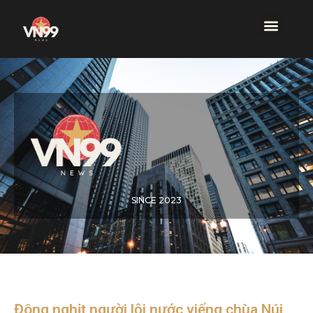
SINCE 2023
Đông nghịt người lội nước viếng chùa Núi