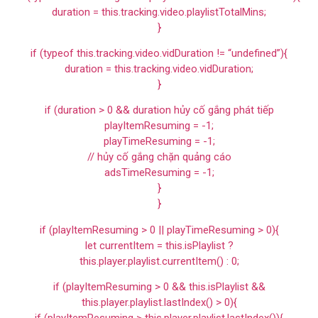
duration = this.tracking.video.playlistTotalMins;
}
if (typeof this.tracking.video.vidDuration != “undefined”){
duration = this.tracking.video.vidDuration;
}
if (duration > 0 && duration hủy cố gắng phát tiếp
playItemResuming = -1;
playTimeResuming = -1;
// hủy cố gắng chặn quảng cáo
adsTimeResuming = -1;
}
}
if (playItemResuming > 0 || playTimeResuming > 0){
let currentItem = this.isPlaylist ?
this.player.playlist.currentItem() : 0;
if (playItemResuming > 0 && this.isPlaylist &&
this.player.playlist.lastIndex() > 0){