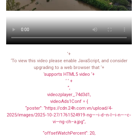
‘+
‘To view this video please enable JavaScript, and consider
upgrading to a web browser that ‘+
‘
supports HTML5 video ‘+
‘ ‘ +
”,
videozplayer_74d3d1,
videoAds1Conf = {
“poster”: “https://cdn.24h.com.vn/upload/4-
2025/images/2025-10-27/1761524919-ng—–i-d–n-l—i-n—–c-
vi—ng-ch–a.jpg”,
“offsetWatchPercent”: 20,