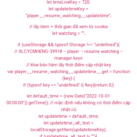
let timeLiveKey = 720;
let updatetimeKey =
“player__resume_watching__updatetime”;
// lấy item + thời gian đã xem từ cookie
let watching = “”;
if (useStorage && typeof Storage !== “undefined”){
// XLCYCMHENG-39918 – player – resume watching –
manager keys
// khai báo hàm lấy thời điểm cập nhật key
var player__resume_watching__updatetime__get = function
(key) {
if (typeof key == “undefined” || !key){return 0;}
let default_time = (new Date(“2022-10-01
00:00:00”)).getTime(); // mặc định nếu không có thời điểm cập
nhật cũ
let updatetime = default_time;
let updatetime_all_text =
localStorage.getItem(updatetimeKey);
if (updatetime_all_text != “”){