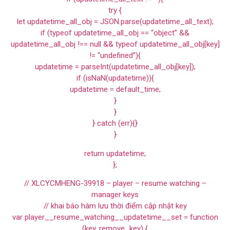
try {
let updatetime_all_obj = JSON.parse(updatetime_all_text);
if (typeof updatetime_all_obj == “object” &&
updatetime_all_obj !== null && typeof updatetime_all_obj[key]
!= “undefined”){
updatetime = parseInt(updatetime_all_obj[key]);
if (isNaN(updatetime)){
updatetime = default_time;
}
}
} catch (err){}
}
return updatetime;
};
// XLCYCMHENG-39918 – player – resume watching –
manager keys
// khai báo hàm lưu thời điểm cập nhật key
var player__resume_watching__updatetime__set = function
(key, remove_key) {