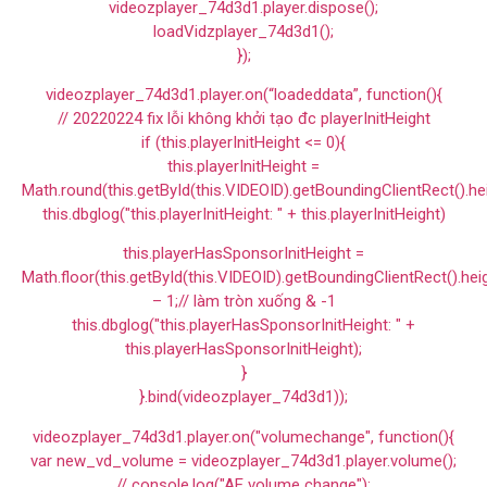
videozplayer_74d3d1.player.dispose();
loadVidzplayer_74d3d1();
});
videozplayer_74d3d1.player.on(“loadeddata”, function(){
// 20220224 fix lỗi không khởi tạo đc playerInitHeight
if (this.playerInitHeight <= 0){
this.playerInitHeight =
Math.round(this.getById(this.VIDEOID).getBoundingClientRect().he
this.dbglog("this.playerInitHeight: " + this.playerInitHeight)
this.playerHasSponsorInitHeight =
Math.floor(this.getById(this.VIDEOID).getBoundingClientRect().hei
– 1;// làm tròn xuống & -1
this.dbglog("this.playerHasSponsorInitHeight: " +
this.playerHasSponsorInitHeight);
}
}.bind(videozplayer_74d3d1));
videozplayer_74d3d1.player.on("volumechange", function(){
var new_vd_volume = videozplayer_74d3d1.player.volume();
// console.log("AE volume change");