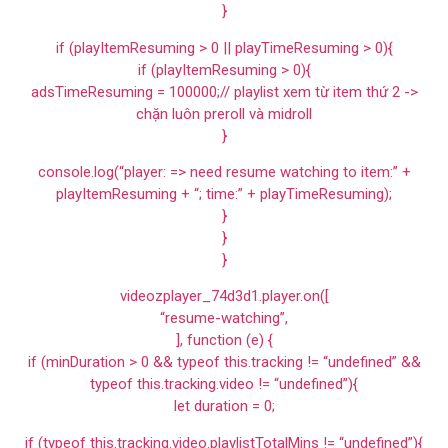
}
if (playItemResuming > 0 || playTimeResuming > 0){
if (playItemResuming > 0){
adsTimeResuming = 100000;// playlist xem từ item thứ 2 ->
chặn luôn preroll và midroll
}
console.log(“player: => need resume watching to item:” +
playItemResuming + “; time:” + playTimeResuming);
}
}
}
videozplayer_74d3d1.player.on([
“resume-watching”,
], function (e) {
if (minDuration > 0 && typeof this.tracking != “undefined” &&
typeof this.tracking.video != “undefined”){
let duration = 0;
if (typeof this.tracking.video.playlistTotalMins != “undefined”){