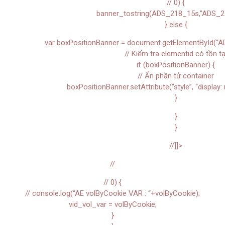
// 0) {
banner_tostring(ADS_218_15s,”ADS_2
} else {
var boxPositionBanner = document.getElementById(“A
// Kiểm tra elementid có tồn tạ
if (boxPositionBanner) {
// Ẩn phần tử container
boxPositionBanner.setAttribute(“style”, “display: 
}
}
}
//]]>
//
// 0) {
// console.log(“AE volByCookie VAR : “+volByCookie);
vid_vol_var = volByCookie;
}