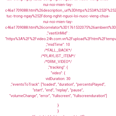
nui-noi-mien-tay-
c46a1709088.html%26description_url%3Dhttps%253A%252F%25
tuc-trong-ngay%252Fdong-nghit-nguoi-loi-nuoc-vieng-chua-
nui-noi-mien-tay-
c46a1709088.html%26correlator%3D1761532075%26ambient%3
,”vastUriMid” :
“https%3A%2F%2Fvideo.24h.com.vn%2Fupload%2Fhtml%2Ftempv
,”midTime”: 10
/*FALL_BACK*/
/*PLAYLIST_ITEM*/
/*DRM_VIDEO*/
,”tracking”: {
“video”: {
vidDuration: 30
,”eventsToTrack”: [“loaded”, “duration”, “percentsPlayed”,
“start”, “end”, “replay”, “pause”,
“volumeChange”, “error”, “fullscreen”, “fullscreenduration”]
}
}