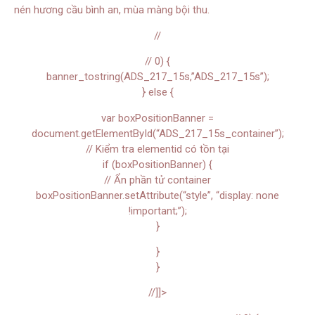
nén hương cầu bình an, mùa màng bội thu.
//
// 0) {
banner_tostring(ADS_217_15s,”ADS_217_15s”);
} else {
var boxPositionBanner =
document.getElementById(“ADS_217_15s_container”);
// Kiểm tra elementid có tồn tại
if (boxPositionBanner) {
// Ẩn phần tử container
boxPositionBanner.setAttribute(“style”, “display: none
!important;”);
}
}
}
//]]>