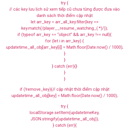
try {
// các key lưu lịch sử xem tiếp cũ chưa từng được đưa vào
danh sách thời điểm cập nhật
let arr_key = arr_all_key.filter(key =>
key.match(/player__resume_watching_(.*)/));
if (typeof arr_key == “object” && arr_key !== null){
for (let i in arr_key) {
updatetime_all_obj[arr_key[i]] = Math.floor(Date.now() / 1000);
}
}
} catch (err){}
}
}
if (!remove_key){// cập nhật thời điểm cập nhật
updatetime_all_obj[key] = Math.floor(Date.now() / 1000);
try {
localStorage.setItem(updatetimeKey,
JSON.stringify(updatetime_all_obj));
} catch (err){