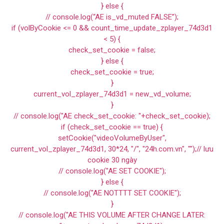
} else {
// console.log(“AE is_vd_muted FALSE”);
if (volByCookie <= 0 && count_time_update_zplayer_74d3d1
< 5) {
check_set_cookie = false;
} else {
check_set_cookie = true;
}
current_vol_zplayer_74d3d1 = new_vd_volume;
}
// console.log("AE check_set_cookie: "+check_set_cookie);
if (check_set_cookie == true) {
setCookie("videoVolumeByUser",
current_vol_zplayer_74d3d1, 30*24, "/", "24h.com.vn", "");// lưu
cookie 30 ngày
// console.log("AE SET COOKIE");
} else {
// console.log("AE NOTTTT SET COOKIE");
}
// console.log("AE THIS VOLUME AFTER CHANGE LATER: