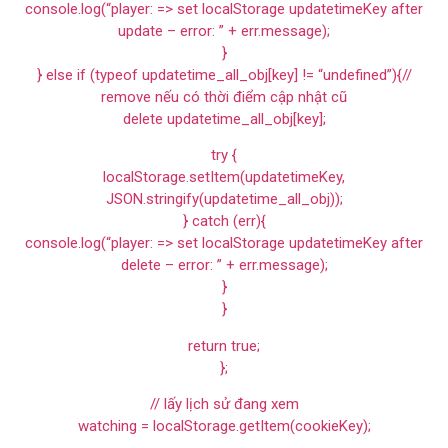
console.log(“player: => set localStorage updatetimeKey after
update – error: ” + err.message);
}
} else if (typeof updatetime_all_obj[key] != “undefined”){//
remove nếu có thời điểm cập nhật cũ
delete updatetime_all_obj[key];
try {
localStorage.setItem(updatetimeKey,
JSON.stringify(updatetime_all_obj));
} catch (err){
console.log(“player: => set localStorage updatetimeKey after
delete – error: ” + err.message);
}
}
return true;
};
// lấy lịch sử đang xem
watching = localStorage.getItem(cookieKey);