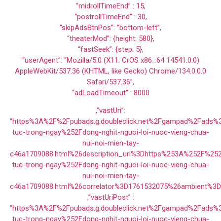
“midrollTimeEnd” : 15,
“postrollTimeEnd” : 30,
“skipAdsBtnPos”: “bottom-left”,
“theaterMod”: {height: 580},
“fastSeek”: {step: 5},
“userAgent”: “Mozilla/5.0 (X11; CrOS x86_64 14541.0.0)
AppleWebKit/537.36 (KHTML, like Gecko) Chrome/134.0.0.0
Safari/537.36”,
“adLoadTimeout” : 8000
,”vastUri”:
“https%3A%2F%2Fpubads.g.doubleclick.net%2Fgampad%2Fads
tuc-trong-ngay%252Fdong-nghit-nguoi-loi-nuoc-vieng-chua-
nui-noi-mien-tay-
c46a1709088.html%26description_url%3Dhttps%253A%252F%25
tuc-trong-ngay%252Fdong-nghit-nguoi-loi-nuoc-vieng-chua-
nui-noi-mien-tay-
c46a1709088.html%26correlator%3D1761532075%26ambient%3
,”vastUriPost” :
“https%3A%2F%2Fpubads.g.doubleclick.net%2Fgampad%2Fads
tuc-trong-ngay%252Fdong-nghit-nguoi-loi-nuoc-vieng-chua-