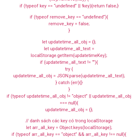
if (typeof key == “undefined” || !key){return false;}
if (typeof remove_key == “undefined”){
remove_key = false;
}
let updatetime_all_obj = {};
let updatetime_all_text =
localStorage.getItem(updatetimeKey);
if (updatetime_all_text != “”){
try {
updatetime_all_obj = JSON.parse(updatetime_all_text);
} catch (err){}
}
if (typeof updatetime_all_obj != “object” || updatetime_all_obj
=== null){
updatetime_all_obj = {};
// danh sách các key có trong localStorage
let arr_all_key = Object.keys(localStorage);
if (typeof arr_all_key == “object” && arr_all_key !== null){