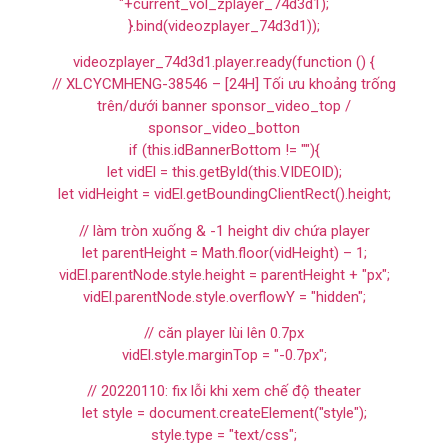
"+current_vol_zplayer_74d3d1);
}.bind(videozplayer_74d3d1));
videozplayer_74d3d1.player.ready(function () {
// XLCYCMHENG-38546 – [24H] Tối ưu khoảng trống
trên/dưới banner sponsor_video_top /
sponsor_video_botton
if (this.idBannerBottom != ""){
let vidEl = this.getById(this.VIDEOID);
let vidHeight = vidEl.getBoundingClientRect().height;
// làm tròn xuống & -1 height div chứa player
let parentHeight = Math.floor(vidHeight) – 1;
vidEl.parentNode.style.height = parentHeight + "px";
vidEl.parentNode.style.overflowY = "hidden";
// căn player lùi lên 0.7px
vidEl.style.marginTop = "-0.7px";
// 20220110: fix lỗi khi xem chế độ theater
let style = document.createElement("style");
style.type = "text/css";