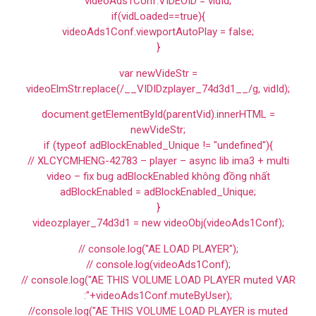
videoAds1Conf.VIDEOID = vidId;
if(vidLoaded==true){
videoAds1Conf.viewportAutoPlay = false;
}
var newVideStr =
videoElmStr.replace(/__VIDIDzplayer_74d3d1__/g, vidId);
document.getElementById(parentVid).innerHTML =
newVideStr;
if (typeof adBlockEnabled_Unique != "undefined"){
// XLCYCMHENG-42783 – player – async lib ima3 + multi
video – fix bug adBlockEnabled không đồng nhất
adBlockEnabled = adBlockEnabled_Unique;
}
videozplayer_74d3d1 = new videoObj(videoAds1Conf);
// console.log("AE LOAD PLAYER");
// console.log(videoAds1Conf);
// console.log("AE THIS VOLUME LOAD PLAYER muted VAR
:"+videoAds1Conf.muteByUser);
//console.log("AE THIS VOLUME LOAD PLAYER is muted