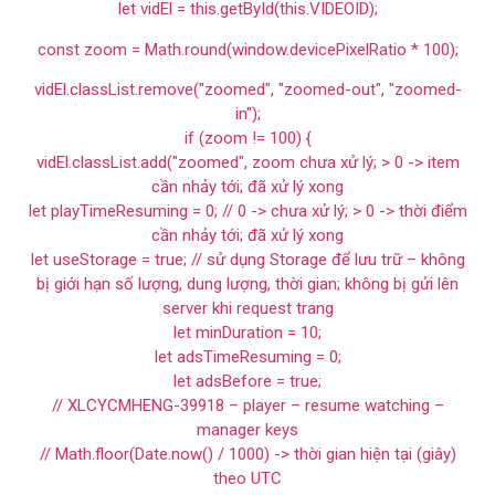
let vidEl = this.getById(this.VIDEOID);
const zoom = Math.round(window.devicePixelRatio * 100);
vidEl.classList.remove("zoomed", "zoomed-out", "zoomed-
in");
if (zoom != 100) {
vidEl.classList.add("zoomed", zoom chưa xử lý; > 0 -> item
cần nhảy tới; đã xử lý xong
let playTimeResuming = 0; // 0 -> chưa xử lý; > 0 -> thời điểm
cần nhảy tới; đã xử lý xong
let useStorage = true; // sử dụng Storage để lưu trữ – không
bị giới hạn số lượng, dung lượng, thời gian; không bị gửi lên
server khi request trang
let minDuration = 10;
let adsTimeResuming = 0;
let adsBefore = true;
// XLCYCMHENG-39918 – player – resume watching –
manager keys
// Math.floor(Date.now() / 1000) -> thời gian hiện tại (giây)
theo UTC