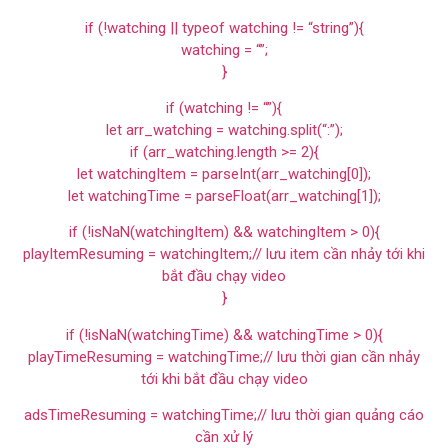
if (!watching || typeof watching != “string”){
watching = “”;
}
if (watching != “”){
let arr_watching = watching.split(“:”);
if (arr_watching.length >= 2){
let watchingItem = parseInt(arr_watching[0]);
let watchingTime = parseFloat(arr_watching[1]);
if (!isNaN(watchingItem) && watchingItem > 0){
playItemResuming = watchingItem;// lưu item cần nhảy tới khi
bắt đầu chạy video
}
if (!isNaN(watchingTime) && watchingTime > 0){
playTimeResuming = watchingTime;// lưu thời gian cần nhảy
tới khi bắt đầu chạy video
adsTimeResuming = watchingTime;// lưu thời gian quảng cáo
cần xử lý