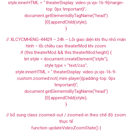
style.innerHTML = ".theaterDisplay .video-js.vjs-16-9{margin-
top: 0px !important}";
document.getElementsByTagName("head")
[0].appendChild(style);
}
// XLCYCMHENG-44429 – 24h – Lỗi giao diện khi thu nhỏ màn
hình – lỗi chiều cao theaterMod khi zoom
if (this.theaterMod && this.theaterMod.height) {
let style = document.createElement("style");
style.type = "text/css";
style.innerHTML = ".theaterDisplay .video-js.vjs-16-9-
custom.zoomed:not(.mini-player){padding-top: 0px
!important}";
document.getElementsByTagName("head")
[0].appendChild(style);
}
// bổ sung class zoomed-out / zoomed-in theo chế độ zoom
thực tế
function updateVideoZoomState() {