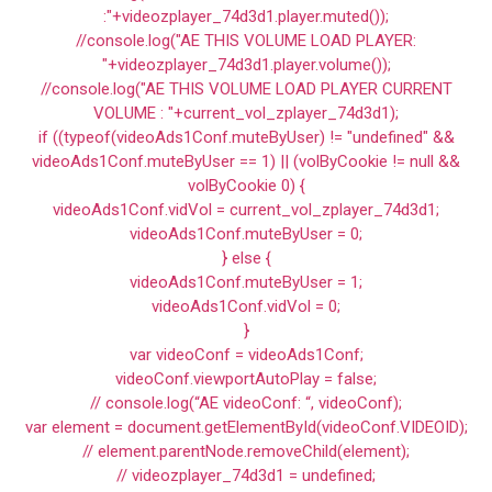
:"+videozplayer_74d3d1.player.muted());
//console.log("AE THIS VOLUME LOAD PLAYER:
"+videozplayer_74d3d1.player.volume());
//console.log("AE THIS VOLUME LOAD PLAYER CURRENT
VOLUME : "+current_vol_zplayer_74d3d1);
if ((typeof(videoAds1Conf.muteByUser) != "undefined" &&
videoAds1Conf.muteByUser == 1) || (volByCookie != null &&
volByCookie 0) {
videoAds1Conf.vidVol = current_vol_zplayer_74d3d1;
videoAds1Conf.muteByUser = 0;
} else {
videoAds1Conf.muteByUser = 1;
videoAds1Conf.vidVol = 0;
}
var videoConf = videoAds1Conf;
videoConf.viewportAutoPlay = false;
// console.log(“AE videoConf: “, videoConf);
var element = document.getElementById(videoConf.VIDEOID);
// element.parentNode.removeChild(element);
// videozplayer_74d3d1 = undefined;