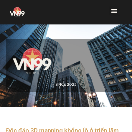
SINCE 2023
Độc đáo 3D mapping khổng lồ ở triển lãm