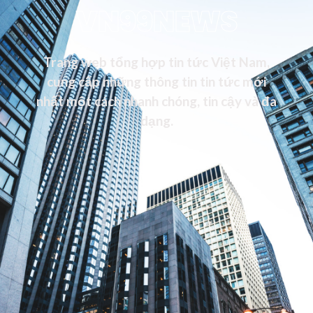
VN99NEWS
Trang web tổng hợp tin tức Việt Nam,
cung cấp những thông tin tin tức mới
nhất một cách nhanh chóng, tin cậy và đa
dạng.