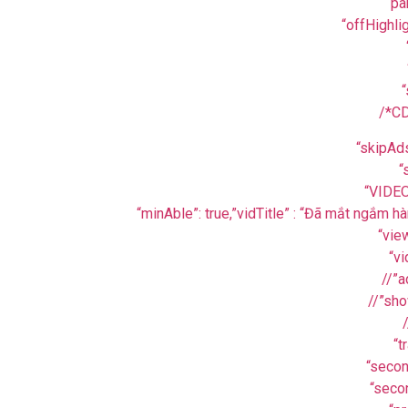
“pa
“offHighli
“
/*C
“skipAds
“
“VIDEO
“minAble”: true,”vidTitle” : “Đã mắt ngắm 
“vie
“vi
//”a
//”sh
/
“t
“seco
“seco