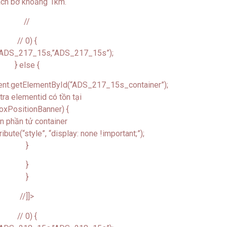
ách bờ khoảng 1km.
//
// 0) {
g(ADS_217_15s,”ADS_217_15s”);
} else {
ent.getElementById(“ADS_217_15s_container”);
tra elementid có tồn tại
boxPositionBanner) {
Ẩn phần tử container
bute(“style”, “display: none !important;”);
}
}
}
//]]>
// 0) {