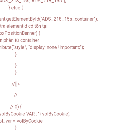
g(ADS_218_15s,”ADS_218_15s”);
} else {
ent.getElementById(“ADS_218_15s_container”);
tra elementid có tồn tại
boxPositionBanner) {
Ẩn phần tử container
bute(“style”, “display: none !important;”);
}
}
}
//]]>
//
// 0) {
 volByCookie VAR : “+volByCookie);
ol_var = volByCookie;
}