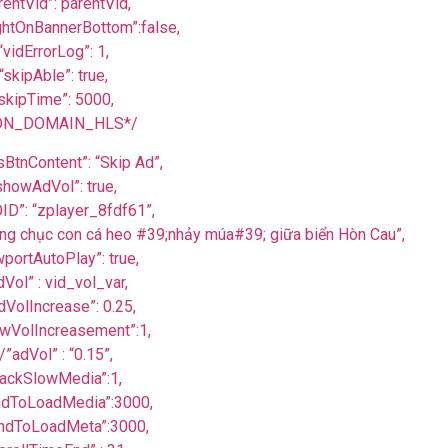
rentVid”: parentVid,
ghtOnBannerBottom”:false,
“vidErrorLog”: 1,
“skipAble”: true,
skipTime”: 5000,
DN_DOMAIN_HLS*/
BtnContent”: “Skip Ad”,
showAdVol”: true,
ID”: “zplayer_8fdf61”,
hàng chục con cá heo #39;nhảy múa#39; giữa biển Hòn Cau”,
wportAutoPlay”: true,
dVol” : vid_vol_var,
dVolIncrease”: 0.25,
owVolIncreasement”:1,
/”adVol” : “0.15”,
rackSlowMedia”:1,
ndToLoadMedia”:3000,
ndToLoadMeta”:3000,