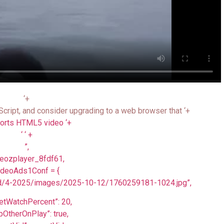
‘+
Script, and consider upgrading to a web browser that ‘+
orts HTML5 video ‘+
‘ ‘ +
”,
deozplayer_8fdf61,
ideoAds1Conf = {
load/4-2025/images/2025-10-12/1760259181-1024.jpg”,
etWatchPercent”: 20,
pOtherOnPlay”: true,