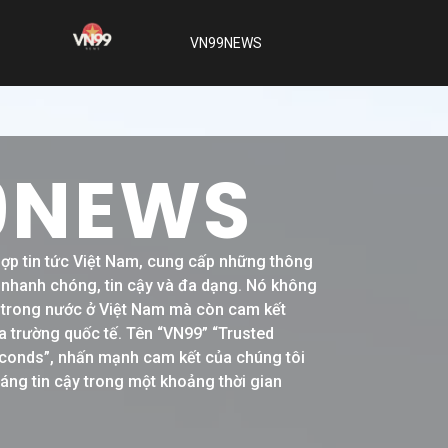
VN99NEWS
9NEWS
hợp tin tức Việt Nam, cung cấp những thông
h nhanh chóng, tin cậy và đa dạng. Nó không
ề trong nước ở Việt Nam mà còn cam kết
a trường quốc tế. Tên “VN99” “Trusted
conds”, nhấn mạnh cam kết của chúng tôi
đáng tin cậy trong một khoảng thời gian