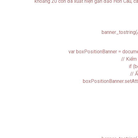
khoảng 20 con đã xuất hiện gần đảo Hòn Cau, c
banner_tostrin
var boxPositionBanner = docum
// Kiểm 
if (
// 
boxPositionBanner.setAttri