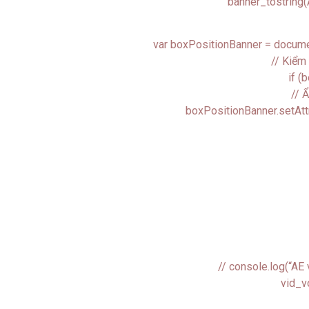
banner_tostrin
var boxPositionBanner = docum
// Kiểm 
if (
// 
boxPositionBanner.setAttri
// console.log(“AE
vid_v