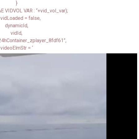
}
“AE VIDVOL VAR : “+vid_vol_var);
 vidLoaded = false,
dynamicId,
vidId,
-24hContainer_zplayer_8fdf61”,
videoElmStr = ‘