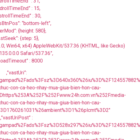
erollTimeEnd” : 31,
drollTimeEnd” : 15,
strollTimeEnd” : 30,
BtnPos”: “bottom-left”,
erMod”: {height: 580},
astSeek”: {step: 5},
0.0; Win64; x64) AppleWebKit/537.36 (KHTML, like Gecko)
35.0.0.0 Safari/537.36”,
oadTimeout” : 8000
,”vastUri”:
t%2Fgampad%2Fads%3Fsz%3D640x360%26iu%3D%2F124557882%
uc-con-ca-heo-nhay-mua-giua-bien-hon-cau-
%3Dhttps%253A%252F%252Fwww.24h.com.vn%252Fmedia-
uc-con-ca-heo-nhay-mua-giua-bien-hon-cau-
or%3D1760261031%26ambient%3D1%26plcmt%3D2″
,”vastUriPost” :
t%2Fgampad%2Fads%3Fsz%3D528x297%26iu%3D%2F124557882%
uc-con-ca-heo-nhay-mua-giua-bien-hon-cau-