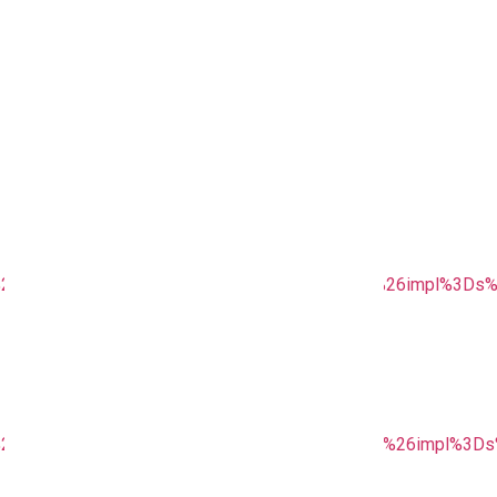
2F24h%2Fus%2Fdesktop%2Fgraphic%2Fpreroll%26impl%3Ds%
2F24h%2Fus%2Fdesktop%2Fgraphic%2Fpostroll%26impl%3Ds