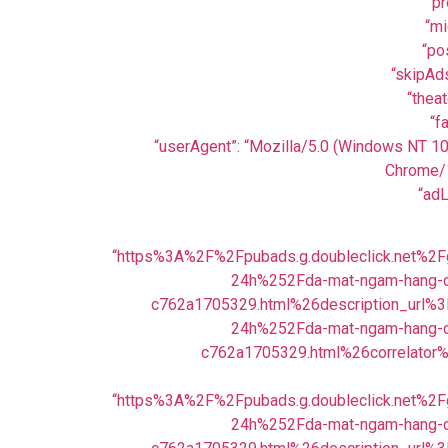
“pr
“mi
“po
“skipAds
“theat
“f
“userAgent”: “Mozilla/5.0 (Windows NT 1
Chrome/1
“adL
“https%3A%2F%2Fpubads.g.doubleclick.ne
24h%252Fda-mat-ngam-hang-ch
c762a1705329.html%26description_url
24h%252Fda-mat-ngam-hang-ch
c762a1705329.html%26correlat
“https%3A%2F%2Fpubads.g.doubleclick.ne
24h%252Fda-mat-ngam-hang-ch