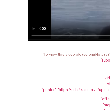
‘To view this video please enable Java
‘
supp
vi
v
“poster”: “https://cdn.24h.com.vn/up
“offs
“sto