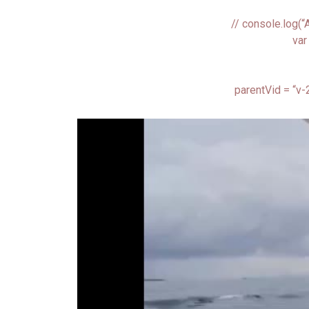
// console.log(
var
parentVid = “v