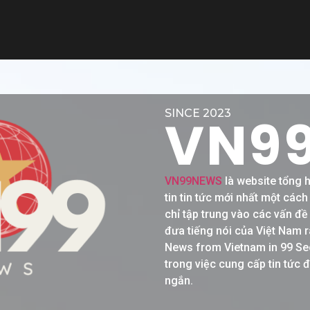
SINCE 2023
VN9
VN99NEWS
là website tổng 
tin tin tức mới nhất một các
chỉ tập trung vào các vấn đ
đưa tiếng nói của Việt Nam r
News from Vietnam in 99 Se
trong việc cung cấp tin tức 
ngắn.