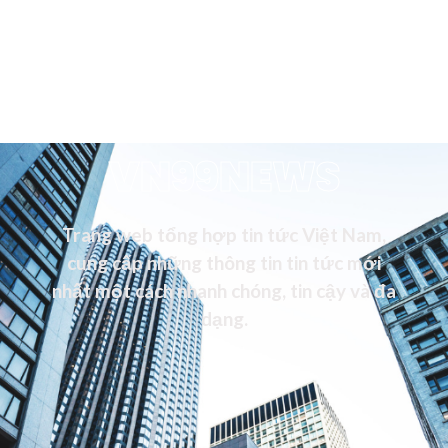
VN99NEWS
Trang web tổng hợp tin tức Việt Nam,
cung cấp những thông tin tin tức mới
nhất một cách nhanh chóng, tin cậy và đa
dạng.