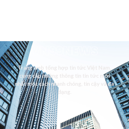
VN99NEWS
Trang web tổng hợp tin tức Việt Nam,
cung cấp những thông tin tin tức mới
nhất một cách nhanh chóng, tin cậy và đa
dạng.