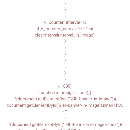
}
}
}
v_counter_interval++;
if(v_counter_interval === 15){
clearInterval(interval_in_image);
}
}
}
}
}
}
}
}, 1000);
function in_image_close(){
if(document.getElementById(“24h-banner-in-image”)){
document.getElementById(“24h-banner-in-image”).innerHTML
= “”;
}
if(document.getElementById(“24h-banner-in-image-close”)){