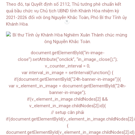
Theo đó, tại Quyết định số 2112, Thủ tướng phê chuẩn kết
quả bầu chức vụ Chủ tịch UBND tỉnh Khánh Hòa nhiệm kỳ
2021-2026 đối với ông Nguyễn Khắc Toàn, Phó Bí thư Tỉnh ủy
//
Khánh Hòa.
document.getElementById(“in-image-
close”).setAttribute(“onclick”, “in_image_close();”);
v_counter_interval = 0;
var interval_in_image = setInterval(function() {
if(document.getElementById(“24h-banner-in-image”)){
var v_element_in_image = document.getElementById(“24h-
banner-in-image”);
if(v_element_in_image.childNodes[2] &&
v_element_in_image.childNodes[2].id){
// setup căn phải
if(document.getElementById(v_element_in_image.childNodes[2].i
{
document.getElementById(v_element_in_image.childNodes[2].id).s