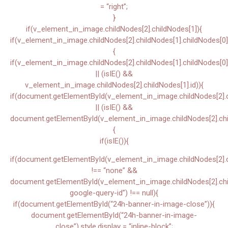
= “right”;
}
if(v_element_in_image.childNodes[2].childNodes[1]){
if(v_element_in_image.childNodes[2].childNodes[1].childNodes[0]
{
if(v_element_in_image.childNodes[2].childNodes[1].childNodes[0]
|| (isIE() &&
v_element_in_image.childNodes[2].childNodes[1].id)){
if(document.getElementById(v_element_in_image.childNodes[2].ch
|| (isIE() &&
document.getElementById(v_element_in_image.childNodes[2].chil
{
if(isIE()){
if(document.getElementById(v_element_in_image.childNodes[2].chi
!== “none” &&
document.getElementById(v_element_in_image.childNodes[2].child
google-query-id”) !== null){
if(document.getElementById(“24h-banner-in-image-close”)){
document.getElementById(“24h-banner-in-image-
close”).style.display = “inline-block”;