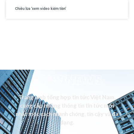
Chiêu lừa ‘xem video kiếm tiền’
VN99NEWS
Trang web tổng hợp tin tức Việt Nam,
cung cấp những thông tin tin tức mới
nhất một cách nhanh chóng, tin cậy và đa
dạng.