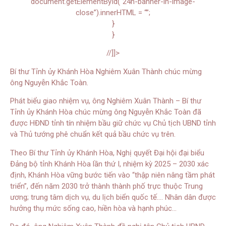
document.getElementById(“24h-banner-in-image-
close”).innerHTML = “”;
}
}
//]]>
Bí thư Tỉnh ủy Khánh Hòa Nghiêm Xuân Thành chúc mừng
ông Nguyễn Khắc Toàn.
Phát biểu giao nhiệm vụ, ông Nghiêm Xuân Thành – Bí thư
Tỉnh ủy Khánh Hòa chúc mừng ông Nguyễn Khắc Toàn đã
được HĐND tỉnh tín nhiệm bầu giữ chức vụ Chủ tịch UBND tỉnh
và Thủ tướng phê chuẩn kết quả bầu chức vụ trên.
Theo Bí thư Tỉnh ủy Khánh Hòa, Nghị quyết Đại hội đại biểu
Đảng bộ tỉnh Khánh Hòa lần thứ I, nhiệm kỳ 2025 – 2030 xác
định, Khánh Hòa vững bước tiến vào “thập niên nâng tầm phát
triển”, đến năm 2030 trở thành thành phố trực thuộc Trung
ương; trung tâm dịch vụ, du lịch biển quốc tế…. Nhân dân được
hưởng thụ mức sống cao, hiền hòa và hạnh phúc…