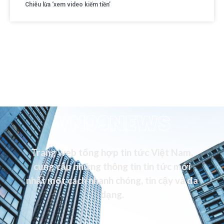
Chiêu lừa ‘xem video kiếm tiền’
VN99NEWS
Trang web tổng hợp tin tức Việt Nam,
cung cấp những thông tin tin tức mới
nhất một cách nhanh chóng, tin cậy và đa
dạng.