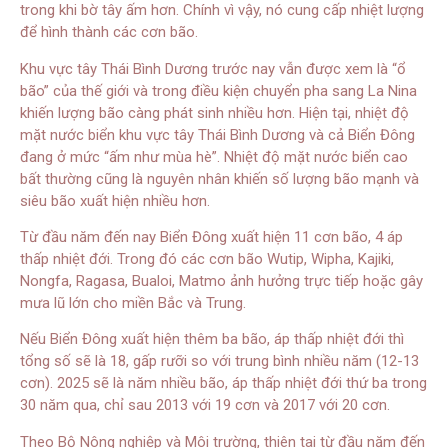
trong khi bờ tây ấm hơn. Chính vì vậy, nó cung cấp nhiệt lượng
để hình thành các cơn bão.
Khu vực tây Thái Bình Dương trước nay vẫn được xem là “ổ
bão” của thế giới và trong điều kiện chuyển pha sang La Nina
khiến lượng bão càng phát sinh nhiều hơn. Hiện tại, nhiệt độ
mặt nước biển khu vực tây Thái Bình Dương và cả Biển Đông
đang ở mức “ấm như mùa hè”. Nhiệt độ mặt nước biển cao
bất thường cũng là nguyên nhân khiến số lượng bão mạnh và
siêu bão xuất hiện nhiều hơn.
Từ đầu năm đến nay Biển Đông xuất hiện 11 cơn bão, 4 áp
thấp nhiệt đới. Trong đó các cơn bão Wutip, Wipha, Kajiki,
Nongfa, Ragasa, Bualoi, Matmo ảnh hưởng trực tiếp hoặc gây
mưa lũ lớn cho miền Bắc và Trung.
Nếu Biển Đông xuất hiện thêm ba bão, áp thấp nhiệt đới thì
tổng số sẽ là 18, gấp rưỡi so với trung bình nhiều năm (12-13
cơn). 2025 sẽ là năm nhiều bão, áp thấp nhiệt đới thứ ba trong
30 năm qua, chỉ sau 2013 với 19 cơn và 2017 với 20 cơn.
Theo Bộ Nông nghiệp và Môi trường, thiên tai từ đầu năm đến