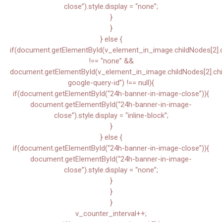
close”).style.display = “none”;
}
}
} else {
if(document.getElementById(v_element_in_image.childNodes[2].chi
!== “none” &&
document.getElementById(v_element_in_image.childNodes[2].child
google-query-id”) !== null){
if(document.getElementById(“24h-banner-in-image-close”)){
document.getElementById(“24h-banner-in-image-
close”).style.display = “inline-block”;
}
} else {
if(document.getElementById(“24h-banner-in-image-close”)){
document.getElementById(“24h-banner-in-image-
close”).style.display = “none”;
}
}
}
v_counter_interval++;