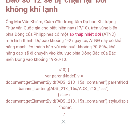
không khí lạnh
Ông Mai Văn Khiêm, Giám đốc trung tâm Dự báo Khí tượng
Thủy văn Quốc gia cho biết, hiện nay (17/10), trên vùng biển
phía Đông của Philippines có một
áp thấp nhiệt đới
(ATNĐ)
mới hình thành. Dự báo khoảng 1-2 ngày tới, ATNĐ này có khả
năng mạnh lên thành bão với xác suất khoảng 70-80%; khả
năng cao sẽ di chuyển vào khu vực phía Đông Bắc của Bắc
Biển Đông vào khoảng 19-20/10.
// 0) {
var parentNodeDiv =
document.getElementById(“ADS_213_15s_container”).parentNode.
banner_tostring(ADS_213_15s,”ADS_213_15s”);
} else {
document.getElementById(“ADS_213_15s_container”).style.displ
= “none”;
}
}
//