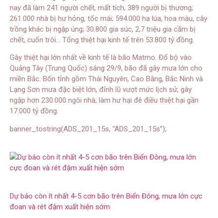
nay đã làm 241 người chết, mất tích, 389 người bị thương;
261.000 nhà bị hư hỏng, tốc mái; 594.000 ha lúa, hoa màu, cây
trồng khác bị ngập úng; 30.800 gia súc, 2,7 triệu gia cầm bị
chết, cuốn trôi… Tổng thiệt hại kinh tế trên 53.800 tỷ đồng.
Gây thiệt hại lớn nhất về kinh tế là bão Matmo. Đổ bộ vào
Quảng Tây (Trung Quốc) sáng 29/9, bão đã gây mưa lớn cho
miền Bắc. Bốn tỉnh gồm Thái Nguyên, Cao Bằng, Bắc Ninh và
Lạng Sơn mưa đặc biệt lớn, đỉnh lũ vượt mức lịch sử, gây
ngập hơn 230.000 ngôi nhà, làm hư hại đê điều thiệt hại gần
17.000 tỷ đồng.
banner_tostring(ADS_201_15s, “ADS_201_15s”);
Dự báo còn ít nhất 4-5 cơn bão trên Biển Đông, mưa lớn cực
đoan và rét đậm xuất hiện sớm