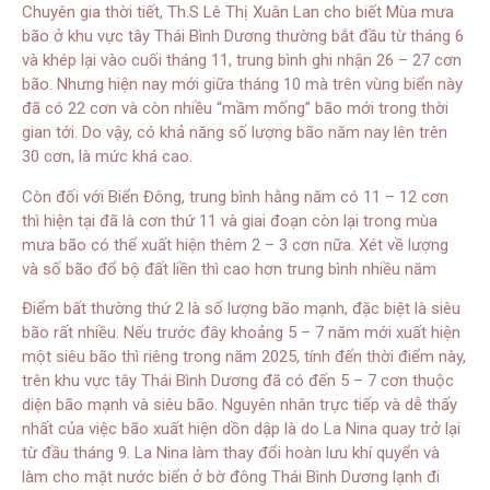
Chuyên gia thời tiết, Th.S Lê Thị Xuân Lan cho biết Mùa mưa
bão ở khu vực tây Thái Bình Dương thường bắt đầu từ tháng 6
và khép lại vào cuối tháng 11, trung bình ghi nhận 26 – 27 cơn
bão. Nhưng hiện nay mới giữa tháng 10 mà trên vùng biển này
đã có 22 cơn và còn nhiều “mầm mống” bão mới trong thời
gian tới. Do vậy, có khả năng số lượng bão năm nay lên trên
30 cơn, là mức khá cao.
Còn đối với Biển Đông, trung bình hằng năm có 11 – 12 cơn
thì hiện tại đã là cơn thứ 11 và giai đoạn còn lại trong mùa
mưa bão có thể xuất hiện thêm 2 – 3 cơn nữa. Xét về lượng
và số bão đổ bộ đất liền thì cao hơn trung bình nhiều năm
Điểm bất thường thứ 2 là số lượng bão mạnh, đặc biệt là siêu
bão rất nhiều. Nếu trước đây khoảng 5 – 7 năm mới xuất hiện
một siêu bão thì riêng trong năm 2025, tính đến thời điểm này,
trên khu vực tây Thái Bình Dương đã có đến 5 – 7 cơn thuộc
diện bão mạnh và siêu bão. Nguyên nhân trực tiếp và dễ thấy
nhất của việc bão xuất hiện dồn dập là do La Nina quay trở lại
từ đầu tháng 9. La Nina làm thay đổi hoàn lưu khí quyển và
làm cho mặt nước biển ở bờ đông Thái Bình Dương lạnh đi