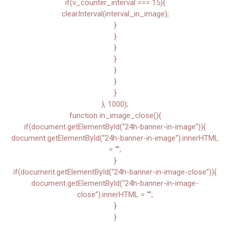
if(v_counter_interval === 15){
clearInterval(interval_in_image);
}
}
}
}
}
}
}
}, 1000);
function in_image_close(){
if(document.getElementById(“24h-banner-in-image”)){
document.getElementById(“24h-banner-in-image”).innerHTML
= “”;
}
if(document.getElementById(“24h-banner-in-image-close”)){
document.getElementById(“24h-banner-in-image-
close”).innerHTML = “”;
}
}