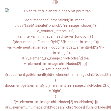
//]]>
document.getElementById(“in-image-
close”).setAttribute(“onclick”, “in_image_close();”);
v_counter_interval = 0;
var interval_in_image = setInterval(function() {
if(document.getElementById(“24h-banner-in-image”)){
var v_element_in_image = document.getElementById(“24h-
banner-in-image”);
if(v_element_in_image.childNodes[2] &&
v_element_in_image.childNodes[2].id){
// setup căn phải
if(document.getElementById(v_element_in_image.childNodes[2].i
{
document.getElementById(v_element_in_image.childNodes[2].id).s
= “right”;
}
if(v_element_in_image.childNodes[2].childNodes[1]){
if(v_element_in_image.childNodes[2].childNodes[1].childNodes[0]