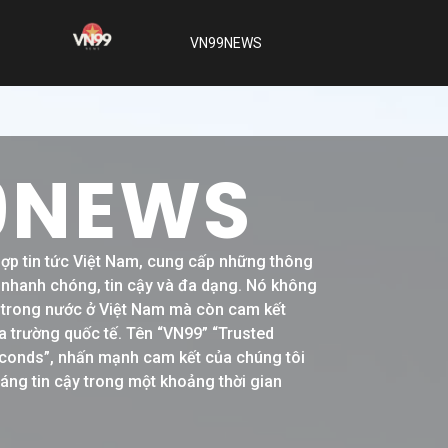
VN99NEWS
9NEWS
hợp tin tức Việt Nam, cung cấp những thông
h nhanh chóng, tin cậy và đa dạng. Nó không
ề trong nước ở Việt Nam mà còn cam kết
a trường quốc tế. Tên “VN99” “Trusted
conds”, nhấn mạnh cam kết của chúng tôi
đáng tin cậy trong một khoảng thời gian