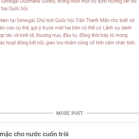
hủ Senegal Ousmane Sonko, thống nhất một số định hướng lớn để
 hai Quốc hội.
Nam tại Senegal, Chủ tịch Quốc hội Trần Thanh Mẫn cho biết sẽ
ên cứu cụ thể, gợi ý trước mắt hai bên có thể cử Lãnh sự danh
p tác về kinh tế, thương mại, đầu tư, đồng thời bày tỏ mong
 hoạt động kết nối, giao lưu nhằm củng cố tình cảm chân tình,
MORE POST
ể mặc cho nước cuốn trôi