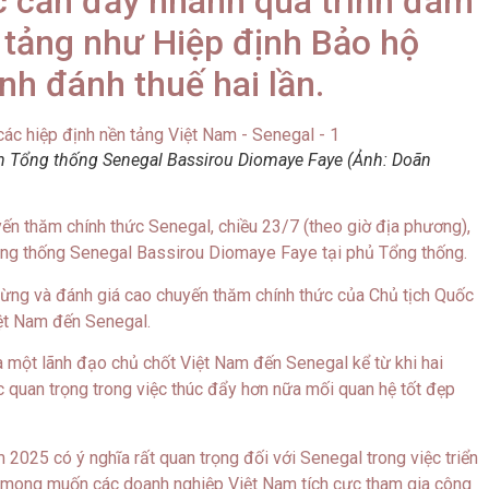
c cần đẩy nhanh quá trình đàm
 tảng như Hiệp định Bảo hộ
nh đánh thuế hai lần.
ến Tổng thống Senegal Bassirou Diomaye Faye (Ảnh: Doãn
ến thăm chính thức Senegal, chiều 23/7 (theo giờ địa phương),
ổng thống Senegal Bassirou Diomaye Faye tại phủ Tổng thống.
ừng và đánh giá cao chuyến thăm chính thức của Chủ tịch Quốc
ệt Nam đến Senegal.
 một lãnh đạo chủ chốt Việt Nam đến Senegal kể từ khi hai
c quan trọng trong việc thúc đẩy hơn nữa mối quan hệ tốt đẹp
025 có ý nghĩa rất quan trọng đối với Senegal trong việc triển
ó mong muốn các doanh nghiệp Việt Nam tích cực tham gia công