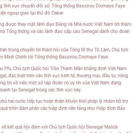
rong lĩnh vực chuyển đổi số. Tổng thống Bassirou Diomaye Faye
ện ngoại giao tại thủ đô Dakar.
ừng được thay mặt lãnh đạo Đảng và Nhà nước Việt Nam tới thăm
ị mà Tổng thống và các lãnh đạo cấp cao Senegal dành cho đoàn
rân trọng chuyển lời thăm hỏi của Tổng Bí thư Tô Lâm, Chủ tịch
 Minh Chính tới Tổng thống Bassirou Diomaye Faye.
hâu Phi, Chủ tịch Quốc hội Trần Thanh Mẫn khẳng định Việt Nam
, đặc biệt trên các lĩnh vực kinh tế, thương mại, đầu tư, nông
ông tin về việc một số tập đoàn có uy tín của Việt Nam đang
oanh tại Senegal trong các lĩnh vực này.
phủ hai nước tiếp tục hoàn thiện khuôn khổ pháp lý nhằm hỗ trợ
 quá trình đàm phán các hiệp định nền tảng như Hiệp định Bảo
 về kết quả hội đàm với Chủ tịch Quốc hội Senegal Malick