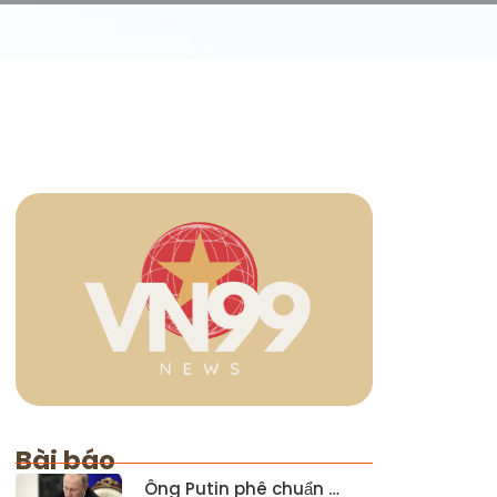
Bài báo
Ông Putin phê chuẩn …