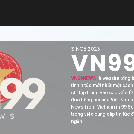
SINCE 2023
VN9
VN99NEWS
là website tổng 
tin tin tức mới nhất một các
chỉ tập trung vào các vấn đ
đưa tiếng nói của Việt Nam r
News from Vietnam in 99 Se
trong việc cung cấp tin tức 
ngắn.