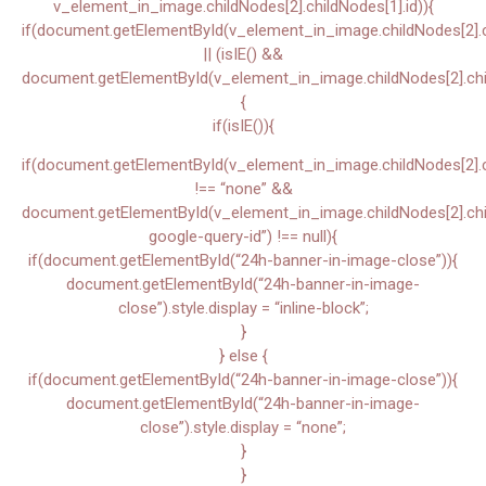
v_element_in_image.childNodes[2].childNodes[1].id)){
if(document.getElementById(v_element_in_image.childNodes[2].ch
|| (isIE() &&
document.getElementById(v_element_in_image.childNodes[2].chil
{
if(isIE()){
if(document.getElementById(v_element_in_image.childNodes[2].chi
!== “none” &&
document.getElementById(v_element_in_image.childNodes[2].child
google-query-id”) !== null){
if(document.getElementById(“24h-banner-in-image-close”)){
document.getElementById(“24h-banner-in-image-
close”).style.display = “inline-block”;
}
} else {
if(document.getElementById(“24h-banner-in-image-close”)){
document.getElementById(“24h-banner-in-image-
close”).style.display = “none”;
}
}