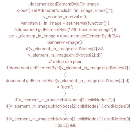
document.getElementById(“in-image-
close”).setAttribute(“onclick”, “in_image_close();”);
v_counter_interval = 0;
var interval_in_image = setInterval(function() {
if(document.getElementById(“24h-banner-in-image”)){
var v_element_in_image = document.getElementById(“24h-
banner-in-image”);
if(v_element_in_image.childNodes[2] &&
v_element_in_image.childNodes[2].id){
// setup căn phải
if(document.getElementById(v_element_in_image.childNodes[2].i
{
document.getElementById(v_element_in_image.childNodes[2].id).s
= “right”;
}
if(v_element_in_image.childNodes[2].childNodes[1]){
if(v_element_in_image.childNodes[2].childNodes[1].childNodes[0]
{
if(v_element_in_image.childNodes[2].childNodes[1].childNodes[0]
|| (isIE() &&