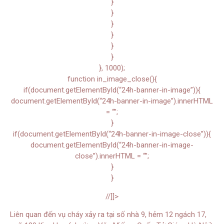
}
}
}
}
}
}
}, 1000);
function in_image_close(){
if(document.getElementById(“24h-banner-in-image”)){
document.getElementById(“24h-banner-in-image”).innerHTML
= “”;
}
if(document.getElementById(“24h-banner-in-image-close”)){
document.getElementById(“24h-banner-in-image-
close”).innerHTML = “”;
}
}
//]]>
Liên quan đến vụ cháy xảy ra tại số nhà 9, hẻm 12 ngách 17,