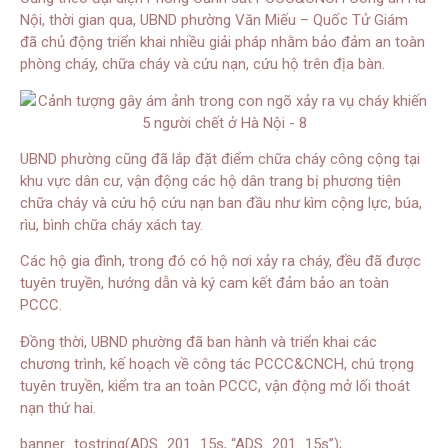
Nội, thời gian qua, UBND phường Văn Miếu – Quốc Tử Giám
đã chủ động triển khai nhiều giải pháp nhằm bảo đảm an toàn
phòng cháy, chữa cháy và cứu nạn, cứu hộ trên địa bàn.
UBND phường cũng đã lắp đặt điểm chữa cháy công cộng tại
khu vực dân cư, vận động các hộ dân trang bị phương tiện
chữa cháy và cứu hộ cứu nạn ban đầu như kìm cộng lực, búa,
rìu, bình chữa cháy xách tay.
Các hộ gia đình, trong đó có hộ nơi xảy ra cháy, đều đã được
tuyên truyền, hướng dẫn và ký cam kết đảm bảo an toàn
PCCC.
Đồng thời, UBND phường đã ban hành và triển khai các
chương trình, kế hoạch về công tác PCCC&CNCH, chú trọng
tuyên truyền, kiểm tra an toàn PCCC, vận động mở lối thoát
nạn thứ hai.
banner_tostring(ADS_201_15s, “ADS_201_15s”);