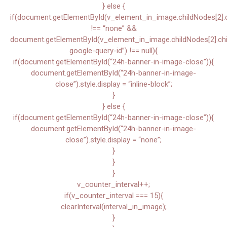
} else {
if(document.getElementById(v_element_in_image.childNodes[2].chi
!== “none” &&
document.getElementById(v_element_in_image.childNodes[2].child
google-query-id”) !== null){
if(document.getElementById(“24h-banner-in-image-close”)){
document.getElementById(“24h-banner-in-image-
close”).style.display = “inline-block”;
}
} else {
if(document.getElementById(“24h-banner-in-image-close”)){
document.getElementById(“24h-banner-in-image-
close”).style.display = “none”;
}
}
}
v_counter_interval++;
if(v_counter_interval === 15){
clearInterval(interval_in_image);
}