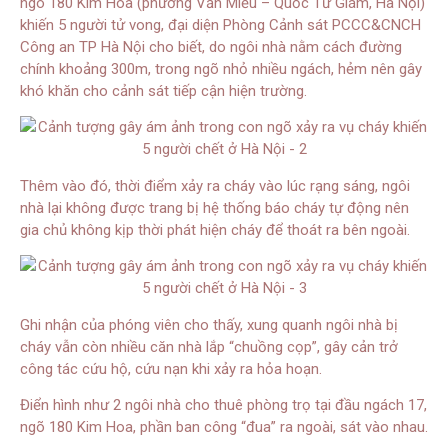
ngõ 180 Kim Hoa (phường Văn Miếu – Quốc Tử Giám, Hà Nội)
khiến 5 người tử vong, đại diện Phòng Cảnh sát PCCC&CNCH
Công an TP Hà Nội cho biết, do ngôi nhà nằm cách đường
chính khoảng 300m, trong ngõ nhỏ nhiều ngách, hẻm nên gây
khó khăn cho cảnh sát tiếp cận hiện trường.
Thêm vào đó, thời điểm xảy ra cháy vào lúc rạng sáng, ngôi
nhà lại không được trang bị hệ thống báo cháy tự động nên
gia chủ không kịp thời phát hiện cháy để thoát ra bên ngoài.
Ghi nhận của phóng viên cho thấy, xung quanh ngôi nhà bị
cháy vẫn còn nhiều căn nhà lắp “chuồng cọp”, gây cản trở
công tác cứu hộ, cứu nạn khi xảy ra hỏa hoạn.
Điển hình như 2 ngôi nhà cho thuê phòng trọ tại đầu ngách 17,
ngõ 180 Kim Hoa, phần ban công “đua” ra ngoài, sát vào nhau.