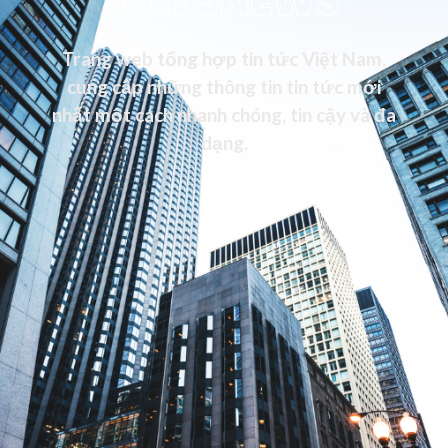
VN99NEWS
Trang web tổng hợp tin tức Việt Nam,
cung cấp những thông tin tin tức mới
nhất một cách nhanh chóng, tin cậy và đa
dạng.