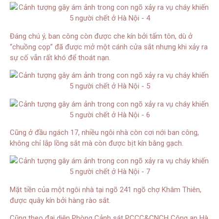
Đáng chú ý, ban công còn được che kín bởi tấm tôn, dù ở
“chuồng cọp” đã được mở một cánh cửa sắt nhưng khi xảy ra
sự cố vẫn rất khó để thoát nạn.
Cũng ở đầu ngách 17, nhiều ngôi nhà còn cơi nới ban công,
không chỉ lắp lồng sắt mà còn được bịt kín bằng gạch.
Mặt tiền của một ngôi nhà tại ngõ 241 ngõ chợ Khâm Thiên,
được quây kín bởi hàng rào sắt.
Cũng theo đại diện Phòng Cảnh sát PCCC&CNCH Công an Hà