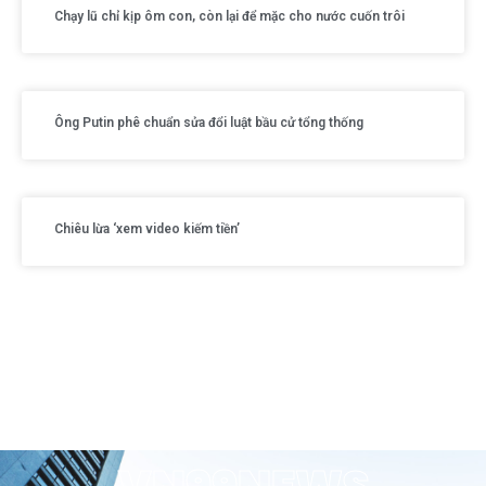
Chạy lũ chỉ kịp ôm con, còn lại để mặc cho nước cuốn trôi
Ông Putin phê chuẩn sửa đổi luật bầu cử tổng thống
Chiêu lừa ‘xem video kiếm tiền’