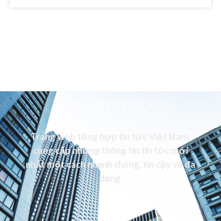
VN99NEWS
Trang web tổng hợp tin tức Việt Nam,
cung cấp những thông tin tin tức mới
nhất một cách nhanh chóng, tin cậy và đa
dạng.