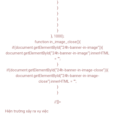
}
}
}
}
}
}
}, 1000);
function in_image_close(){
if(document.getElementById(“24h-banner-in-image”)){
document.getElementById(“24h-banner-in-image”).innerHTML
= “”;
}
if(document.getElementById(“24h-banner-in-image-close”)){
document.getElementById(“24h-banner-in-image-
close”).innerHTML = “”;
}
}
//]]>
Hiện trường xảy ra vụ việc