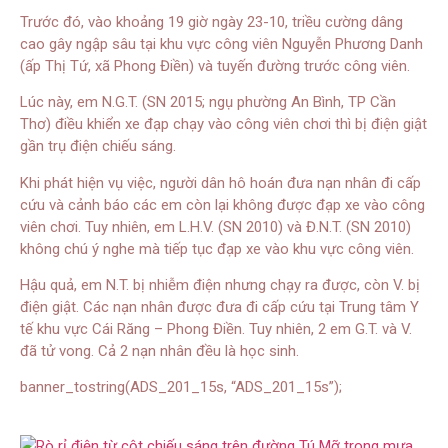
Trước đó, vào khoảng 19 giờ ngày 23-10, triều cường dâng
cao gây ngập sâu tại khu vực công viên Nguyễn Phương Danh
(ấp Thị Tứ, xã Phong Điền) và tuyến đường trước công viên.
Lúc này, em N.G.T. (SN 2015; ngụ phường An Bình, TP Cần
Thơ) điều khiển xe đạp chạy vào công viên chơi thì bị điện giật
gần trụ điện chiếu sáng.
Khi phát hiện vụ việc, người dân hô hoán đưa nạn nhân đi cấp
cứu và cảnh báo các em còn lại không được đạp xe vào công
viên chơi. Tuy nhiên, em L.H.V. (SN 2010) và Đ.N.T. (SN 2010)
không chú ý nghe mà tiếp tục đạp xe vào khu vực công viên.
Hậu quả, em N.T. bị nhiễm điện nhưng chạy ra được, còn V. bị
điện giật. Các nạn nhân được đưa đi cấp cứu tại Trung tâm Y
tế khu vực Cái Răng – Phong Điền. Tuy nhiên, 2 em G.T. và V.
đã tử vong. Cả 2 nạn nhân đều là học sinh.
banner_tostring(ADS_201_15s, “ADS_201_15s”);