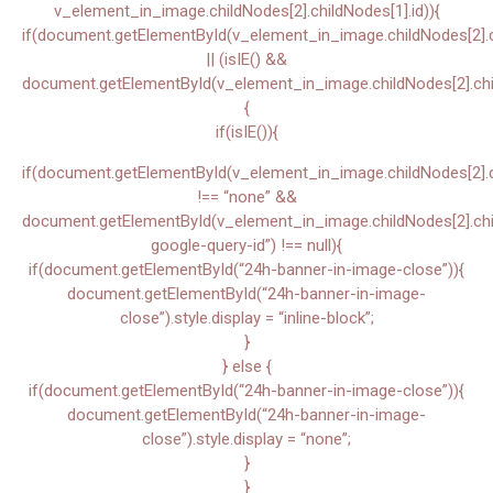
v_element_in_image.childNodes[2].childNodes[1].id)){
if(document.getElementById(v_element_in_image.childNodes[2].ch
|| (isIE() &&
document.getElementById(v_element_in_image.childNodes[2].chil
{
if(isIE()){
if(document.getElementById(v_element_in_image.childNodes[2].chi
!== “none” &&
document.getElementById(v_element_in_image.childNodes[2].child
google-query-id”) !== null){
if(document.getElementById(“24h-banner-in-image-close”)){
document.getElementById(“24h-banner-in-image-
close”).style.display = “inline-block”;
}
} else {
if(document.getElementById(“24h-banner-in-image-close”)){
document.getElementById(“24h-banner-in-image-
close”).style.display = “none”;
}
}