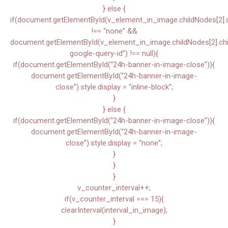
} else {
if(document.getElementById(v_element_in_image.childNodes[2].chi
!== “none” &&
document.getElementById(v_element_in_image.childNodes[2].child
google-query-id”) !== null){
if(document.getElementById(“24h-banner-in-image-close”)){
document.getElementById(“24h-banner-in-image-
close”).style.display = “inline-block”;
}
} else {
if(document.getElementById(“24h-banner-in-image-close”)){
document.getElementById(“24h-banner-in-image-
close”).style.display = “none”;
}
}
}
v_counter_interval++;
if(v_counter_interval === 15){
clearInterval(interval_in_image);
}