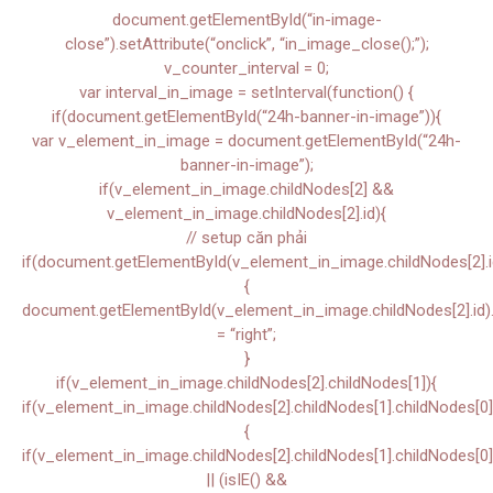
document.getElementById(“in-image-
close”).setAttribute(“onclick”, “in_image_close();”);
v_counter_interval = 0;
var interval_in_image = setInterval(function() {
if(document.getElementById(“24h-banner-in-image”)){
var v_element_in_image = document.getElementById(“24h-
banner-in-image”);
if(v_element_in_image.childNodes[2] &&
v_element_in_image.childNodes[2].id){
// setup căn phải
if(document.getElementById(v_element_in_image.childNodes[2].i
{
document.getElementById(v_element_in_image.childNodes[2].id).s
= “right”;
}
if(v_element_in_image.childNodes[2].childNodes[1]){
if(v_element_in_image.childNodes[2].childNodes[1].childNodes[0]
{
if(v_element_in_image.childNodes[2].childNodes[1].childNodes[0]
|| (isIE() &&