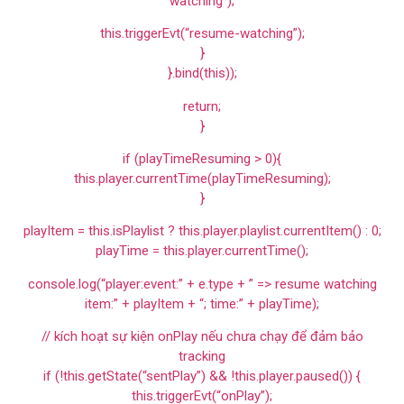
watching”);
this.triggerEvt(“resume-watching”);
}
}.bind(this));
return;
}
if (playTimeResuming > 0){
this.player.currentTime(playTimeResuming);
}
playItem = this.isPlaylist ? this.player.playlist.currentItem() : 0;
playTime = this.player.currentTime();
console.log(“player:event:” + e.type + ” => resume watching
item:” + playItem + “; time:” + playTime);
// kích hoạt sự kiện onPlay nếu chưa chạy để đảm bảo
tracking
if (!this.getState(“sentPlay”) && !this.player.paused()) {
this.triggerEvt(“onPlay”);