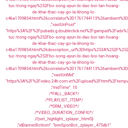
tuc-trong-ngay%252Fbo-song-ayun-bi-dao-boi-tan-hoang-
de-khai-thac-cay-go-la-khong-lo-
c46a1709854.html%26correlator%3D1761744113%26ambient%3
,”vastUriPost” :
“https%3A%2F%2Fpubads.g.doubleclick.net%2Fgampad%2Fads
tuc-trong-ngay%252Fbo-song-ayun-bi-dao-boi-tan-hoang-
de-khai-thac-cay-go-la-khong-lo-
c46a1709854.html%26description_url%3Dhttps%253A%252F%25
tuc-trong-ngay%252Fbo-song-ayun-bi-dao-boi-tan-hoang-
de-khai-thac-cay-go-la-khong-lo-
c46a1709854.html%26correlator%3D1761744113%26ambient%3
,”vastUriMid” :
“https%3A%2F%2Fvideo.24h.com.vn%2Fupload%2Fhtml%2Ftempv
,”midTime”: 10
/*FALL_BACK*/
/*PLAYLIST_ITEM*/
/*DRM_VIDEO*/
/*VIDEO_DURATION_CONFIG*/
//{set_highlight_zplayer_html5}
,”idBannerBottom”: “bnnSponBot_zplayer_475db1”