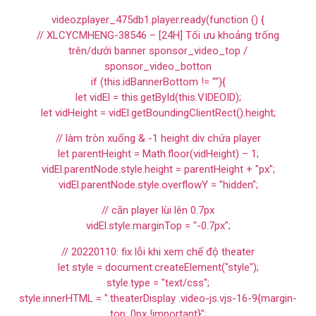
videozplayer_475db1.player.ready(function () {
// XLCYCMHENG-38546 – [24H] Tối ưu khoảng trống
trên/dưới banner sponsor_video_top /
sponsor_video_botton
if (this.idBannerBottom != ""){
let vidEl = this.getById(this.VIDEOID);
let vidHeight = vidEl.getBoundingClientRect().height;
// làm tròn xuống & -1 height div chứa player
let parentHeight = Math.floor(vidHeight) – 1;
vidEl.parentNode.style.height = parentHeight + "px";
vidEl.parentNode.style.overflowY = "hidden";
// căn player lùi lên 0.7px
vidEl.style.marginTop = "-0.7px";
// 20220110: fix lỗi khi xem chế độ theater
let style = document.createElement("style");
style.type = "text/css";
style.innerHTML = ".theaterDisplay .video-js.vjs-16-9{margin-
top: 0px !important}";