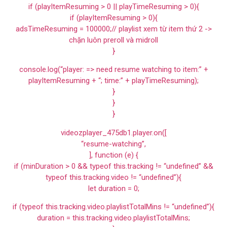
if (playItemResuming > 0 || playTimeResuming > 0){
if (playItemResuming > 0){
adsTimeResuming = 100000;// playlist xem từ item thứ 2 ->
chặn luôn preroll và midroll
}
console.log(“player: => need resume watching to item:” +
playItemResuming + “; time:” + playTimeResuming);
}
}
}
videozplayer_475db1.player.on([
“resume-watching”,
], function (e) {
if (minDuration > 0 && typeof this.tracking != “undefined” &&
typeof this.tracking.video != “undefined”){
let duration = 0;
if (typeof this.tracking.video.playlistTotalMins != “undefined”){
duration = this.tracking.video.playlistTotalMins;