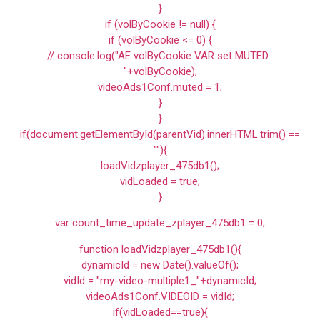
}
if (volByCookie != null) {
if (volByCookie <= 0) {
// console.log("AE volByCookie VAR set MUTED :
"+volByCookie);
videoAds1Conf.muted = 1;
}
}
if(document.getElementById(parentVid).innerHTML.trim() ==
""){
loadVidzplayer_475db1();
vidLoaded = true;
}
var count_time_update_zplayer_475db1 = 0;
function loadVidzplayer_475db1(){
dynamicId = new Date().valueOf();
vidId = "my-video-multiple1_"+dynamicId;
videoAds1Conf.VIDEOID = vidId;
if(vidLoaded==true){