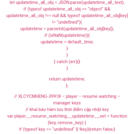
let updatetime_all_obj = JSON.parse(updatetime_all_text);
if (typeof updatetime_all_obj == “object” &&
updatetime_all_obj !== null && typeof updatetime_all_obj[key]
!= “undefined”){
updatetime = parseInt(updatetime_all_obj[key]);
if (isNaN(updatetime)){
updatetime = default_time;
}
}
} catch (err){}
}
return updatetime;
};
// XLCYCMHENG-39918 – player – resume watching –
manager keys
// khai báo hàm lưu thời điểm cập nhật key
var player__resume_watching__updatetime__set = function
(key, remove_key) {
if (typeof key == “undefined” || !key){return false;}