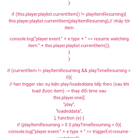
}
if (this.player.playlist.currentItem() != playItemResuming){
this.player.playlist.currentItem(playItemResuming);// nhảy tới
item
console.log(“player:event:” + e.type + ” => resume watching
item:” + this.player.playlist.currentItem());
}
}
if (currentItem != playItemResuming && playTimeResuming >
0){
// hẹn trigger vào sự kiện play/loadeddata tiếp theo (sau khi
load được item) -> thay đổi time sau
this.player.one([
“play”,
“loadeddata”,
], function (e) {
if (playItemResuming > 0 || playTimeResuming > 0){
console.log(“player:event:” + e.type + ” => triggerEvt:resume-