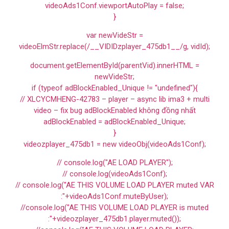
videoAds1Conf.viewportAutoPlay = false;
}
var newVideStr =
videoElmStr.replace(/__VIDIDzplayer_475db1__/g, vidId);
document.getElementById(parentVid).innerHTML =
newVideStr;
if (typeof adBlockEnabled_Unique != "undefined"){
// XLCYCMHENG-42783 – player – async lib ima3 + multi
video – fix bug adBlockEnabled không đồng nhất
adBlockEnabled = adBlockEnabled_Unique;
}
videozplayer_475db1 = new videoObj(videoAds1Conf);
// console.log("AE LOAD PLAYER");
// console.log(videoAds1Conf);
// console.log("AE THIS VOLUME LOAD PLAYER muted VAR
:"+videoAds1Conf.muteByUser);
//console.log("AE THIS VOLUME LOAD PLAYER is muted
:"+videozplayer_475db1.player.muted());