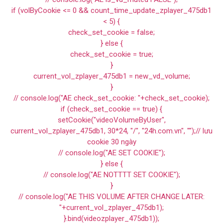
if (volByCookie <= 0 && count_time_update_zplayer_475db1
< 5) {
check_set_cookie = false;
} else {
check_set_cookie = true;
}
current_vol_zplayer_475db1 = new_vd_volume;
}
// console.log("AE check_set_cookie: "+check_set_cookie);
if (check_set_cookie == true) {
setCookie("videoVolumeByUser",
current_vol_zplayer_475db1, 30*24, "/", "24h.com.vn", "");// lưu
cookie 30 ngày
// console.log("AE SET COOKIE");
} else {
// console.log("AE NOTTTT SET COOKIE");
}
// console.log("AE THIS VOLUME AFTER CHANGE LATER:
"+current_vol_zplayer_475db1);
}.bind(videozplayer_475db1));