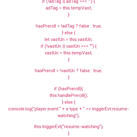
if (!adTag || adTag === “”) {
adTag = this.tempVast;
}
hasPreroll = !adTag ? false : true;
} else {
let vastUri = this.vastUri;
if (!vastUri || vastUri === “”) {
vastUri = this.tempVast;
}
hasPreroll = !vastUri ? false : true;
}
if (hasPreroll){
this.handlePreroll();
} else {
console.log(“player:event:” + e.type + ” => triggerEvt:resume-
watching”);
this.triggerEvt(“resume-watching”);
}