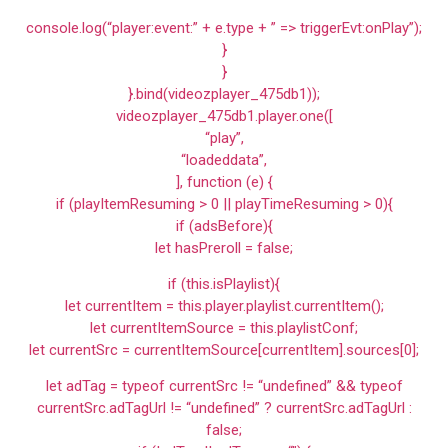
console.log(“player:event:” + e.type + ” => triggerEvt:onPlay”);
}
}
}.bind(videozplayer_475db1));
videozplayer_475db1.player.one([
“play”,
“loadeddata”,
], function (e) {
if (playItemResuming > 0 || playTimeResuming > 0){
if (adsBefore){
let hasPreroll = false;
if (this.isPlaylist){
let currentItem = this.player.playlist.currentItem();
let currentItemSource = this.playlistConf;
let currentSrc = currentItemSource[currentItem].sources[0];
let adTag = typeof currentSrc != “undefined” && typeof
currentSrc.adTagUrl != “undefined” ? currentSrc.adTagUrl :
false;