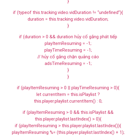
}
if (typeof this.tracking.video.vidDuration != “undefined”){
duration = this.tracking.video.vidDuration;
}
if (duration > 0 && duration hủy cố gắng phát tiếp
playItemResuming = -1;
playTimeResuming = -1;
// hủy cố gắng chặn quảng cáo
adsTimeResuming = -1;
}
}
if (playItemResuming > 0 || playTimeResuming > 0){
let currentItem = this.isPlaylist ?
this.player.playlist.currentItem() : 0;
if (playItemResuming > 0 && this.isPlaylist &&
this.player.playlist.lastIndex() > 0){
if (playItemResuming > this.player.playlist.lastIndex()){
playItemResuming %= (this.player.playlist.lastIndex() + 1);