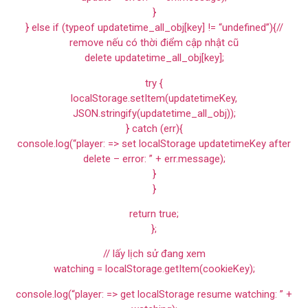
}
} else if (typeof updatetime_all_obj[key] != “undefined”){//
remove nếu có thời điểm cập nhật cũ
delete updatetime_all_obj[key];
try {
localStorage.setItem(updatetimeKey,
JSON.stringify(updatetime_all_obj));
} catch (err){
console.log(“player: => set localStorage updatetimeKey after
delete – error: ” + err.message);
}
}
return true;
};
// lấy lịch sử đang xem
watching = localStorage.getItem(cookieKey);
console.log(“player: => get localStorage resume watching: ” +