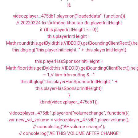
});
videozplayer_475db1.player.on(“loadeddata”, function(){
// 20220224 fix lỗi không khởi tạo đc playerInitHeight
if (this.playerInitHeight <= 0){
this.playerInitHeight =
Math.round(this.getById(this.VIDEOID).getBoundingClientRect().he
this.dbglog("this.playerInitHeight: " + this.playerInitHeight)
this.playerHasSponsorInitHeight =
Math.floor(this.getById(this.VIDEOID).getBoundingClientRect().hei
– 1;// làm tròn xuống & -1
this.dbglog("this.playerHasSponsorInitHeight: " +
this.playerHasSponsorInitHeight);
}
}.bind(videozplayer_475db1));
videozplayer_475db1.player.on("volumechange", function(){
var new_vd_volume = videozplayer_475db1.player.volume();
// console.log("AE volume change");
// console.log("AE THIS VOLUME AFTER CHANGE: