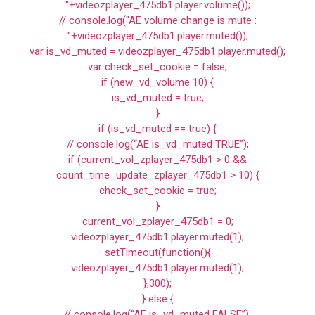
"+videozplayer_475db1.player.volume());
// console.log("AE volume change is mute :
"+videozplayer_475db1.player.muted());
var is_vd_muted = videozplayer_475db1.player.muted();
var check_set_cookie = false;
if (new_vd_volume 10) {
is_vd_muted = true;
}
if (is_vd_muted == true) {
// console.log(“AE is_vd_muted TRUE”);
if (current_vol_zplayer_475db1 > 0 &&
count_time_update_zplayer_475db1 > 10) {
check_set_cookie = true;
}
current_vol_zplayer_475db1 = 0;
videozplayer_475db1.player.muted(1);
setTimeout(function(){
videozplayer_475db1.player.muted(1);
},300);
} else {
// console.log(“AE is_vd_muted FALSE”);