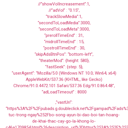
//”showVolIncreasement”:1,
//”adVol” : “0.15”,
“trackSlowMedia”:1,
“secondToLoadMedia”:3000,
“secondToLoadMeta”:3000,
“prerollTimeEnd” : 31,
“midrollTimeEnd” : 15,
“postrollTimeEnd” : 30,
“skipAdsBtnPos”: “bottom-left”,
“theaterMod”: {height: 580},
“fastSeek”: {step: 5},
“userAgent”: “Mozilla/5.0 (Windows NT 10.0; Win64; x64)
AppleWebKit/537.36 (KHTML, like Gecko)
Chrome/91.0.4472.101 Safari/537.36 Edg/91.0.864.48”,
“adLoadTimeout” : 8000
,”vastUri”:
“https%3A%2F%2Fpubads.g.doubleclick.net%2Fgampad%2Fads
tuc-trong-ngay%252Fbo-song-ayun-bi-dao-boi-tan-hoang-
de-khai-thac-cay-go-la-khong-lo-
c46a1709854.html%26description_url%3Dhttps%253A%252F%25