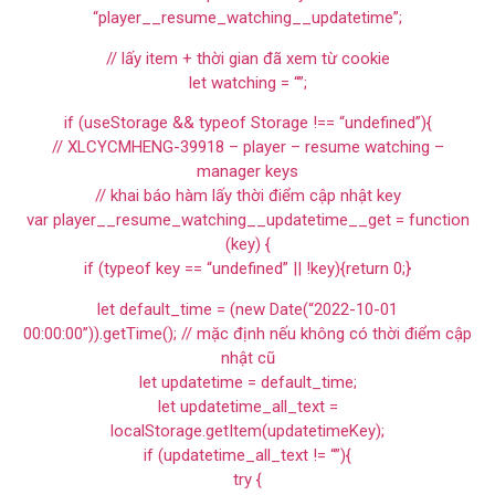
“player__resume_watching__updatetime”;
// lấy item + thời gian đã xem từ cookie
let watching = “”;
if (useStorage && typeof Storage !== “undefined”){
// XLCYCMHENG-39918 – player – resume watching –
manager keys
// khai báo hàm lấy thời điểm cập nhật key
var player__resume_watching__updatetime__get = function
(key) {
if (typeof key == “undefined” || !key){return 0;}
let default_time = (new Date(“2022-10-01
00:00:00”)).getTime(); // mặc định nếu không có thời điểm cập
nhật cũ
let updatetime = default_time;
let updatetime_all_text =
localStorage.getItem(updatetimeKey);
if (updatetime_all_text != “”){
try {