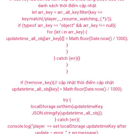
danh sách thời điểm cập nhật
let arr_key = arr_all_key.filter(key =>
key.match(/player__resume_watching_(.*)/));
if (typeof arr_key == “object” && arr_key !== null){
for (let i in arr_key) {
updatetime_all_obj[arr_key[i]] = Math.floor(Date.now() / 1000);
}
}
} catch (err){}
}
}
if (!remove_key){// cập nhật thời điểm cập nhật
updatetime_all_obj[key] = Math.floor(Date.now() / 1000);
try {
localStorage.setItem(updatetimeKey,
JSON.stringify(updatetime_all_obj));
} catch (err){
console.log(“player: => set localStorage updatetimeKey after
update – error: ” + err.message);