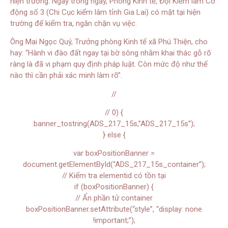
hiện trường. Ngay trong ngày, Phòng Kinh tế, Đội Kiểm lâm Cơ
động số 3 (Chi Cục kiểm lâm tỉnh Gia Lai) có mặt tại hiện
trường để kiểm tra, ngăn chặn vụ việc.
Ông Mai Ngọc Quý, Trưởng phòng Kinh tế xã Phú Thiện, cho
hay: “Hành vi đào đất ngay tại bờ sông nhằm khai thác gỗ rõ
ràng là đã vi phạm quy định pháp luật. Còn mức độ như thế
nào thì cần phải xác minh làm rõ”.
//
// 0) {
banner_tostring(ADS_217_15s,”ADS_217_15s”);
} else {
var boxPositionBanner =
document.getElementById(“ADS_217_15s_container”);
// Kiểm tra elementid có tồn tại
if (boxPositionBanner) {
// Ẩn phần tử container
boxPositionBanner.setAttribute(“style”, “display: none
!important;”);