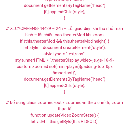
document.getElementsByTagName("head")
[0].appendChild(style);
}
// XLCYCMHENG-44429 – 24h – Lỗi giao diện khi thu nhỏ màn
hình – lỗi chiều cao theaterMod khi zoom
if (this.theaterMod && this.theaterMod.height) {
let style = document.createElement("style");
style.type = "text/css";
style.innerHTML = ".theaterDisplay .video-js.vjs-16-9-
custom.zoomed:not(.mini-player){padding-top: 0px
!important}";
document.getElementsByTagName("head")
[0].appendChild(style);
}
// bổ sung class zoomed-out / zoomed-in theo chế độ zoom
thực tế
function updateVideoZoomState() {
let vidEl = this.getById(this.VIDEOID);