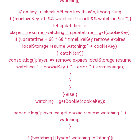
watching);
// có key -> check hết hạn key thì xóa, không dùng
if (timeLiveKey > 0 && watching !== null && watching !== “”){
let updatetime =
player__resume_watching__updatetime__get(cookieKey);
if (updatetime + 60 * 60 * timeLiveKey remove expires
localStorage resume watching: ” + cookieKey);
} catch (err){
console.log(“player: => remove expires localStorage resume
watching: ” + cookieKey + ” – error: ” + err.message);
}
}
}
} else {
watching = getCookie(cookieKey);
console.log(“player: => get cookie resume watching: ” +
watching);
}
if (!watching || typeof watching != “string”){