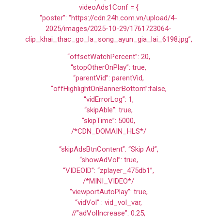
videoAds1Conf = {
“poster”: “https://cdn.24h.com.vn/upload/4-
2025/images/2025-10-29/1761723064-
clip_khai_thac_go_la_song_ayun_gia_lai_6198.jpg”,
“offsetWatchPercent”: 20,
“stopOtherOnPlay”: true,
“parentVid”: parentVid,
“offHighlightOnBannerBottom”:false,
“vidErrorLog”: 1,
“skipAble”: true,
“skipTime”: 5000,
/*CDN_DOMAIN_HLS*/
“skipAdsBtnContent”: “Skip Ad”,
“showAdVol”: true,
“VIDEOID”: “zplayer_475db1”,
/*MINI_VIDEO*/
“viewportAutoPlay”: true,
“vidVol” : vid_vol_var,
//”adVolIncrease”: 0.25,