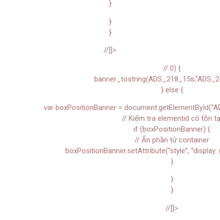
}
}
}
//]]>
// 0) {
banner_tostring(ADS_218_15s,”ADS_2
} else {
var boxPositionBanner = document.getElementById(“A
// Kiểm tra elementid có tồn tạ
if (boxPositionBanner) {
// Ẩn phần tử container
boxPositionBanner.setAttribute(“style”, “display: 
}
}
}
//]]>