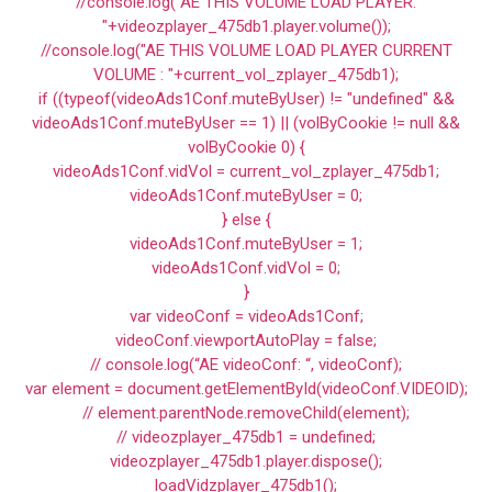
//console.log("AE THIS VOLUME LOAD PLAYER:
"+videozplayer_475db1.player.volume());
//console.log("AE THIS VOLUME LOAD PLAYER CURRENT
VOLUME : "+current_vol_zplayer_475db1);
if ((typeof(videoAds1Conf.muteByUser) != "undefined" &&
videoAds1Conf.muteByUser == 1) || (volByCookie != null &&
volByCookie 0) {
videoAds1Conf.vidVol = current_vol_zplayer_475db1;
videoAds1Conf.muteByUser = 0;
} else {
videoAds1Conf.muteByUser = 1;
videoAds1Conf.vidVol = 0;
}
var videoConf = videoAds1Conf;
videoConf.viewportAutoPlay = false;
// console.log(“AE videoConf: “, videoConf);
var element = document.getElementById(videoConf.VIDEOID);
// element.parentNode.removeChild(element);
// videozplayer_475db1 = undefined;
videozplayer_475db1.player.dispose();
loadVidzplayer_475db1();