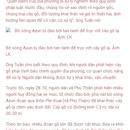
“Quan điểm của địa phương là xử lý nghiêm theo quy định
pháp luật. Bước đầu, chúng tôi sẽ xác định rõ nguồn gốc,
chủng loại cây gỗ, đối tượng khai thác và giá trị thiệt hại, ảnh
hưởng liên quan để có căn cứ xử lý”, ông Tuấn nói.
Bờ sông Ayun bị đào bới tan tành để trục vớt cây gỗ lạ. Ảnh:
LK.
Ông Tuấn cho biết theo quy định, khi người dân phát hiện cây
gỗ phải trình báo chính quyền địa phương, cơ quan chức năng
để xử lý. Người dân không được tự ý khai thác, vận chuyển.
Trước đó, ngày 28-10, người dân xã Phú Thiện phát hiện nhiều
người huy động hai xe múc, tổ chức đào bới, phá nát bờ sông
Ayun đoạn qua thôn Plei Kual (xã Phú Thiện) để khai thác cây
gỗ lạ chìm sâu dưới đất. Cây gỗ có đường kính 1,3 m, dài từ
20-30 m.
Theo tin báo, nhiều đoạn gỗ lớn đã được cắt khúc đưa ra khỏi