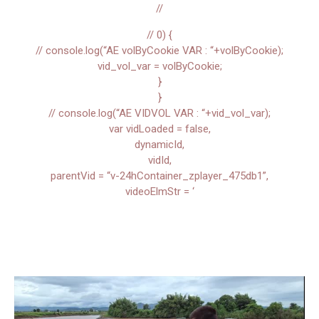
//
// 0) {
// console.log(“AE volByCookie VAR : “+volByCookie);
vid_vol_var = volByCookie;
}
}
// console.log(“AE VIDVOL VAR : “+vid_vol_var);
var vidLoaded = false,
dynamicId,
vidId,
parentVid = “v-24hContainer_zplayer_475db1”,
videoElmStr = ‘