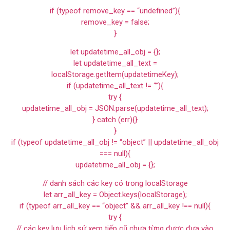
if (typeof remove_key == “undefined”){
remove_key = false;
}
let updatetime_all_obj = {};
let updatetime_all_text =
localStorage.getItem(updatetimeKey);
if (updatetime_all_text != “”){
try {
updatetime_all_obj = JSON.parse(updatetime_all_text);
} catch (err){}
}
if (typeof updatetime_all_obj != “object” || updatetime_all_obj
=== null){
updatetime_all_obj = {};
// danh sách các key có trong localStorage
let arr_all_key = Object.keys(localStorage);
if (typeof arr_all_key == “object” && arr_all_key !== null){
try {
// các key lưu lịch sử xem tiếp cũ chưa từng được đưa vào