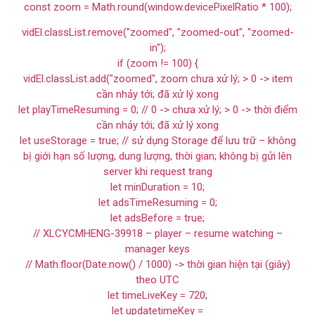
const zoom = Math.round(window.devicePixelRatio * 100);
vidEl.classList.remove("zoomed", "zoomed-out", "zoomed-
in");
if (zoom != 100) {
vidEl.classList.add("zoomed", zoom chưa xử lý; > 0 -> item
cần nhảy tới; đã xử lý xong
let playTimeResuming = 0; // 0 -> chưa xử lý; > 0 -> thời điểm
cần nhảy tới; đã xử lý xong
let useStorage = true; // sử dụng Storage để lưu trữ – không
bị giới hạn số lượng, dung lượng, thời gian; không bị gửi lên
server khi request trang
let minDuration = 10;
let adsTimeResuming = 0;
let adsBefore = true;
// XLCYCMHENG-39918 – player – resume watching –
manager keys
// Math.floor(Date.now() / 1000) -> thời gian hiện tại (giây)
theo UTC
let timeLiveKey = 720;
let updatetimeKey =