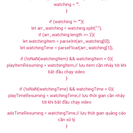
watching = “”;
}
if (watching != “”){
let arr_watching = watching.split(“:”);
if (arr_watching.length >= 2){
let watchingItem = parseInt(arr_watching[0]);
let watchingTime = parseFloat(arr_watching[1]);
if (!isNaN(watchingItem) && watchingItem > 0){
playItemResuming = watchingItem;// lưu item cần nhảy tới khi
bắt đầu chạy video
}
if (!isNaN(watchingTime) && watchingTime > 0){
playTimeResuming = watchingTime;// lưu thời gian cần nhảy
tới khi bắt đầu chạy video
adsTimeResuming = watchingTime;// lưu thời gian quảng cáo
cần xử lý
}