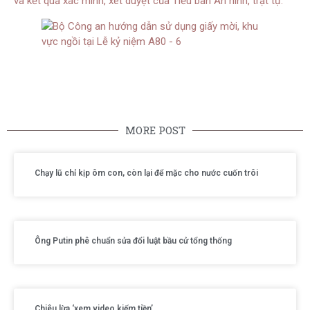
và kết quả xác minh, xét duyệt của Tiểu ban An ninh, trật tự.
MORE POST
Chạy lũ chỉ kịp ôm con, còn lại để mặc cho nước cuốn trôi
Ông Putin phê chuẩn sửa đổi luật bầu cử tổng thống
Chiêu lừa ‘xem video kiếm tiền’