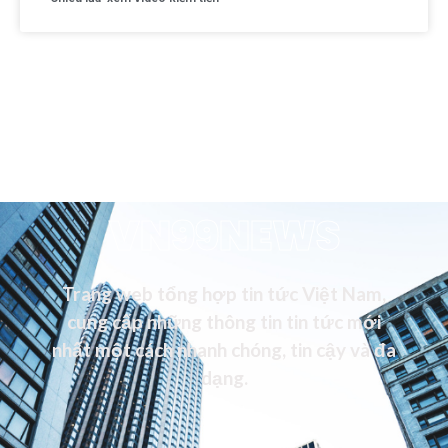
VN99NEWS
Trang web tổng hợp tin tức Việt Nam,
cung cấp những thông tin tin tức mới
nhất một cách nhanh chóng, tin cậy và đa
dạng.