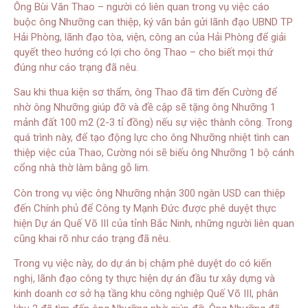
Ông Bùi Văn Thao – người có liên quan trong vụ việc cáo
buộc ông Nhưỡng can thiệp, ký văn bản gửi lãnh đạo UBND TP
Hải Phòng, lãnh đạo tòa, viện, công an của Hải Phòng để giải
quyết theo hướng có lợi cho ông Thao – cho biết mọi thứ
đúng như cáo trạng đã nêu.
Sau khi thua kiện sơ thẩm, ông Thao đã tìm đến Cường để
nhờ ông Nhưỡng giúp đỡ và đề cập sẽ tặng ông Nhưỡng 1
mảnh đất 100 m2 (2-3 tỉ đồng) nếu sự việc thành công. Trong
quá trình này, để tạo động lực cho ông Nhưỡng nhiệt tình can
thiệp việc của Thao, Cường nói sẽ biếu ông Nhưỡng 1 bộ cánh
cổng nhà thờ làm bằng gỗ lim.
Còn trong vụ việc ông Nhưỡng nhận 300 ngàn USD can thiệp
đến Chính phủ để Công ty Mạnh Đức được phê duyệt thực
hiện Dự án Quế Võ III của tỉnh Bắc Ninh, những người liên quan
cũng khai rõ như cáo trạng đã nêu.
Trong vụ việc này, do dự án bị chậm phê duyệt do có kiến
nghị, lãnh đạo công ty thực hiện dự án đầu tư xây dựng và
kinh doanh cơ sở hạ tầng khu công nghiệp Quế Võ III, phân