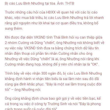
Bị cáo Lưu Bình Nhưỡng tại tòa. Ảnh: THTB
Trước những câu hỏi của HĐXX về quan hệ với các bị cáo
khác, việc mua bãi triều, bị cáo Lưu Bình Nhưỡng trả lời nhanh
rằng giữ nguyên như lời khai tại cơ quan điều tra, không bổ
sung thêm.
Khi được đại diện VKSND tỉnh Thái Bình hỏi vụ can thiệp giữa
2 nhóm Cường và Dũng “chiến”, ông Nhưỡng nói không biết về
vụ việc này. VKSND tỉnh đưa ra bằng chứng trích dữ liệu tin
nhắn điện thoại có phần tin nhắn Cường nhắn cho ông
Nhưỡng về việc Dũng “chiến” là ai, ông Nhưỡng nói rằng khi
Cường nhắn đang họp, không để ý nên chỉ nhắn lại là “OK”.
Trình bày về việc nhận 300 ngàn đô, bị cáo Lưu Bình Nhưỡng
khẳng định hành vi nhận tiền biếu là sai lầm nên sau đó đã
cùng gia đình khắc phục. “Đây là một sai lầm trong cuộc đời
tôi” – ông Nhưỡng nói.
Ông cũng khẳng định chưa bao giờ gợi ý về việc tiền bạc, kể
cả trong vụ việc ở công ty Trường Sinh và nói “Đây là phong
cách trong suốt cả cuộc đời tôi”.