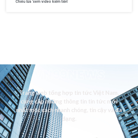
Chiêu lừa ‘xem video kiếm tiền’
VN99NEWS
Trang web tổng hợp tin tức Việt Nam,
cung cấp những thông tin tin tức mới
nhất một cách nhanh chóng, tin cậy và đa
dạng.