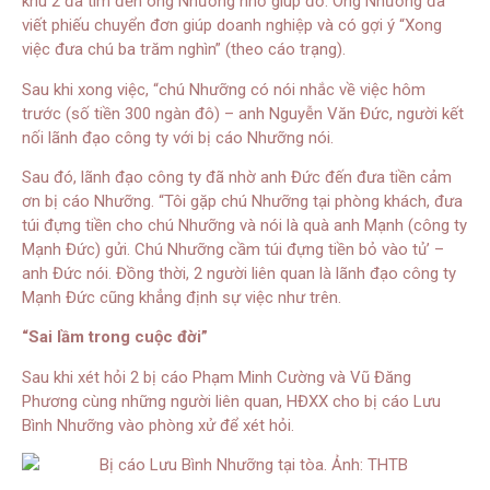
khu 2 đã tìm đến ông Nhưỡng nhờ giúp đỡ. Ông Nhưỡng đã
viết phiếu chuyển đơn giúp doanh nghiệp và có gợi ý “Xong
việc đưa chú ba trăm nghìn” (theo cáo trạng).
Sau khi xong việc, “chú Nhưỡng có nói nhắc về việc hôm
trước (số tiền 300 ngàn đô) – anh Nguyễn Văn Đức, người kết
nối lãnh đạo công ty với bị cáo Nhưỡng nói.
Sau đó, lãnh đạo công ty đã nhờ anh Đức đến đưa tiền cảm
ơn bị cáo Nhưỡng. “Tôi gặp chú Nhưỡng tại phòng khách, đưa
túi đựng tiền cho chú Nhưỡng và nói là quà anh Mạnh (công ty
Mạnh Đức) gửi. Chú Nhưỡng cầm túi đựng tiền bỏ vào tủ’ –
anh Đức nói. Đồng thời, 2 người liên quan là lãnh đạo công ty
Mạnh Đức cũng khẳng định sự việc như trên.
“Sai lầm trong cuộc đời”
Sau khi xét hỏi 2 bị cáo Phạm Minh Cường và Vũ Đăng
Phương cùng những người liên quan, HĐXX cho bị cáo Lưu
Bình Nhưỡng vào phòng xử để xét hỏi.