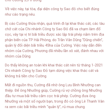
Về việc này, tại tòa, đại diện công ty Sao đỏ cho biết đúng
như cáo trạng nêu.
Bị cáo Cường thừa nhận, quá trình đi lại khai thác cát, các tàu
chở cát của Chi nhánh Công ty Sao Đỏ đã va chạm làm đổ
cọc, vây tại vị trí bãi triều được xác lập trái phép nằm trên địa
phận biển của TP Hải Phòng, do Trần Văn Dũng “Dũng chiến”,
quản lý đối diện bãi triều 45ha của Cường. Việc này dẫn đến
nhóm của Cường, Phương đã nhiều lần xô xát, đánh nhau với
nhóm của Dũng.
Do thấy không an toàn khi khai thác cát nên từ tháng 1-2021
Chi nhánh Công ty Sao Đỏ tạm dừng việc khai thác cát và
không trả tiền cho Cường.
Mất đi nguồn thu, Cường đã nhờ ông Lưu Bình Nhưỡng can
thiệp. Để ông Nhưỡng giúp, Cường rủ vợ chồng ông Nhưỡng
đầu tư mua bãi triều cắm cọc trái phép. Cường đưa ông
Nhưỡng và một số người bạn, trong đó có ông Lê Thanh Vân
ra xem các bãi triều mình “quản lý”, rủ mua chung.