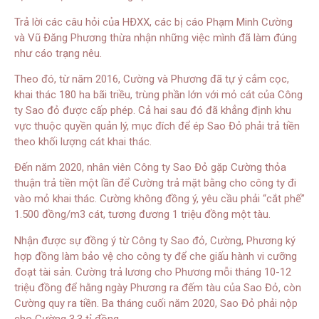
Trả lời các câu hỏi của HĐXX, các bị cáo Phạm Minh Cường
và Vũ Đăng Phương thừa nhận những việc mình đã làm đúng
như cáo trạng nêu.
Theo đó, từ năm 2016, Cường và Phương đã tự ý cắm cọc,
khai thác 180 ha bãi triều, trùng phần lớn với mỏ cát của Công
ty Sao đỏ được cấp phép. Cả hai sau đó đã khẳng định khu
vực thuộc quyền quản lý, mục đích để ép Sao Đỏ phải trả tiền
theo khối lượng cát khai thác.
Đến năm 2020, nhân viên Công ty Sao Đỏ gặp Cường thỏa
thuận trả tiền một lần để Cường trả mặt bằng cho công ty đi
vào mỏ khai thác. Cường không đồng ý, yêu cầu phải “cắt phế”
1.500 đồng/m3 cát, tương đương 1 triệu đồng một tàu.
Nhận được sự đồng ý từ Công ty Sao đỏ, Cường, Phương ký
hợp đồng làm bảo vệ cho công ty để che giấu hành vi cưỡng
đoạt tài sản. Cường trả lương cho Phương mỗi tháng 10-12
triệu đồng để hằng ngày Phương ra đếm tàu của Sao Đỏ, còn
Cường quy ra tiền. Ba tháng cuối năm 2020, Sao Đỏ phải nộp
cho Cường 3,3 tỉ đồng.