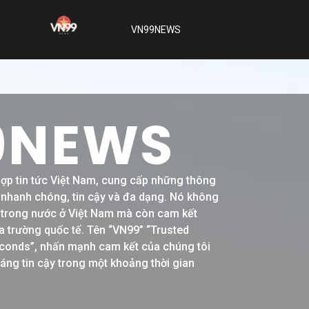
VN99NEWS
9NEWS
hợp tin tức Việt Nam, cung cấp những thông
h nhanh chóng, tin cậy và đa dạng. Nó không
ề trong nước ở Việt Nam mà còn cam kết
a trường quốc tế. Tên “VN99” “Trusted
conds”, nhấn mạnh cam kết của chúng tôi
đáng tin cậy trong một khoảng thời gian