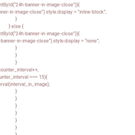
tById(“24h-banner-in-image-close”)){
r-in-image-close”).style.display = “inline-block”;
}
} else {
tById(“24h-banner-in-image-close”)){
anner-in-image-close”).style.display = “none”;
}
}
}
ounter_interval++;
unter_interval === 15){
erval(interval_in_image);
}
}
}
}
}
}
}