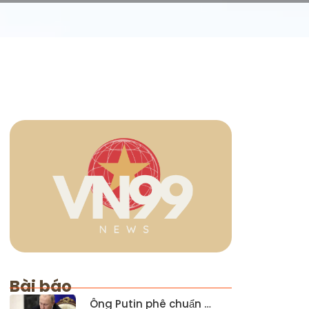
Bài báo
Ông Putin phê chuẩn …