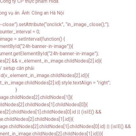
i Công ty CP thực phẩm Hida.
lose”).setAttribute(“onclick”, “in_image_close();”);
ounter_interval = 0;
image = setInterval(function() {
mentById(“24h-banner-in-image”)){
ument.getElementById(“24h-banner-in-image”);
es[2] && v_element_in_image.childNodes[2].id){
// setup căn phải
d(v_element_in_image.childNodes[2].id)){
_image.childNodes[2].id).style.textAlign = “right”;
}
age.childNodes[2].childNodes[1]){
ldNodes[2].childNodes[1].childNodes[0]){
[2].childNodes[1].childNodes[0].id || (isIE() &&
.childNodes[2].childNodes[1].id)){
.childNodes[2].childNodes[1].childNodes[0].id) || (isIE() &&
nt_in_image.childNodes[2].childNodes[1].id))){