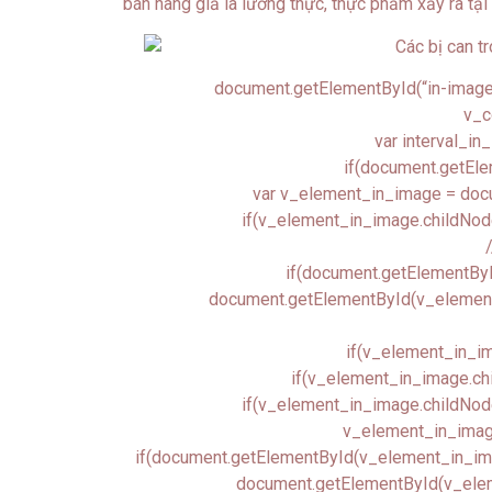
bán hàng giả là lương thực, thực phẩm xảy ra tạ
document.getElementById(“in-image-c
v_c
var interval_in_
if(document.getEle
var v_element_in_image = doc
if(v_element_in_image.childNod
if(document.getElementByI
document.getElementById(v_element_in
if(v_element_in_im
if(v_element_in_image.chi
if(v_element_in_image.childNodes
v_element_in_image
if(document.getElementById(v_element_in_image
document.getElementById(v_eleme