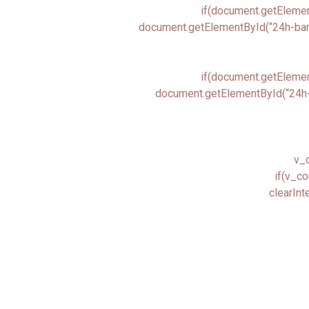
if(document.getElemen
document.getElementById(“24h-banne
if(document.getElemen
document.getElementById(“24h-b
v_c
if(v_co
clearInt