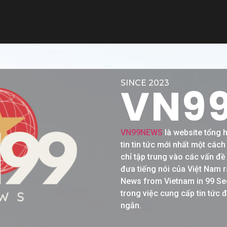
SINCE 2023
VN9
VN99NEWS
là website tổng 
tin tin tức mới nhất một các
chỉ tập trung vào các vấn đ
đưa tiếng nói của Việt Nam r
News from Vietnam in 99 Se
trong việc cung cấp tin tức 
ngắn.