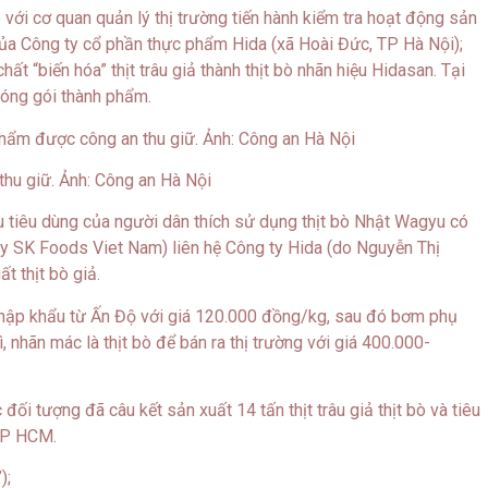
với cơ quan quản lý thị trường tiến hành kiểm tra hoạt động sản
 của Công ty cổ phần thực phẩm Hida (xã Hoài Đức, TP Hà Nội);
ất “biến hóa” thịt trâu giả thành thịt bò nhãn hiệu Hidasan. Tại
 đóng gói thành phẩm.
thu giữ. Ảnh: Công an Hà Nội
cầu tiêu dùng của người dân thích sử dụng thịt bò Nhật Wagyu có
 SK Foods Viet Nam) liên hệ Công ty Hida (do Nguyễn Thị
 thịt bò giả.
 nhập khẩu từ Ấn Độ với giá 120.000 đồng/kg, sau đó bơm phụ
 nhãn mác là thịt bò để bán ra thị trường với giá 400.000-
đối tượng đã câu kết sản xuất 14 tấn thịt trâu giả thịt bò và tiêu
 TP HCM.
);