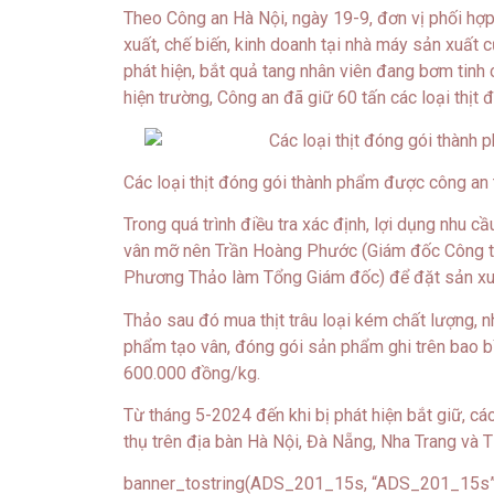
Theo Công an Hà Nội, ngày 19-9, đơn vị phối hợp 
xuất, chế biến, kinh doanh tại nhà máy sản xuất
phát hiện, bắt quả tang nhân viên đang bơm tinh ch
hiện trường, Công an đã giữ 60 tấn các loại thịt
Các loại thịt đóng gói thành phẩm được công an 
Trong quá trình điều tra xác định, lợi dụng nhu 
vân mỡ nên Trần Hoàng Phước (Giám đốc Công ty
Phương Thảo làm Tổng Giám đốc) để đặt sản xuất
Thảo sau đó mua thịt trâu loại kém chất lượng,
phẩm tạo vân, đóng gói sản phẩm ghi trên bao bì,
600.000 đồng/kg.
Từ tháng 5-2024 đến khi bị phát hiện bắt giữ, các 
thụ trên địa bàn Hà Nội, Đà Nẵng, Nha Trang và
banner_tostring(ADS_201_15s, “ADS_201_15s”