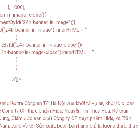
}, 1000);
ion in_image_close(){
mentById(“24h-banner-in-image”)){
(“24h-banner-in-image”).innerHTML = “”;
}
tById(“24h-banner-in-image-close”)){
4h-banner-in-image-close”).innerHTML = “”;
}
}
//]]>
t điều tra Công an TP Hà Nội vừa khởi tố vụ án, khởi tố bị can
 Công ty CP thực phẩm Hida; Nguyễn Thị Thuý Hoa, Kế toán
Dung, Giám đốc sản xuất Công ty CP thực phẩm Hida, và Trần
m, cùng về tội Sản xuất, buôn bán hàng giả là lương thực, thực