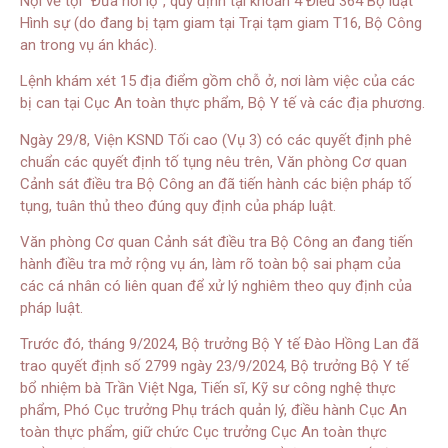
Nội về tội “Đưa hối lộ”, quy định tại khoản 4 Điều 364 Bộ luật
Hình sự (do đang bị tạm giam tại Trại tạm giam T16, Bộ Công
an trong vụ án khác).
Lệnh khám xét 15 địa điểm gồm chỗ ở, nơi làm việc của các
bị can tại Cục An toàn thực phẩm, Bộ Y tế và các địa phương.
Ngày 29/8, Viện KSND Tối cao (Vụ 3) có các quyết định phê
chuẩn các quyết định tố tụng nêu trên, Văn phòng Cơ quan
Cảnh sát điều tra Bộ Công an đã tiến hành các biện pháp tố
tụng, tuân thủ theo đúng quy định của pháp luật.
Văn phòng Cơ quan Cảnh sát điều tra Bộ Công an đang tiến
hành điều tra mở rộng vụ án, làm rõ toàn bộ sai phạm của
các cá nhân có liên quan để xử lý nghiêm theo quy định của
pháp luật.
Trước đó, tháng 9/2024, Bộ trưởng Bộ Y tế Đào Hồng Lan đã
trao quyết định số 2799 ngày 23/9/2024, Bộ trưởng Bộ Y tế
bổ nhiệm bà Trần Việt Nga, Tiến sĩ, Kỹ sư công nghệ thực
phẩm, Phó Cục trưởng Phụ trách quản lý, điều hành Cục An
toàn thực phẩm, giữ chức Cục trưởng Cục An toàn thực