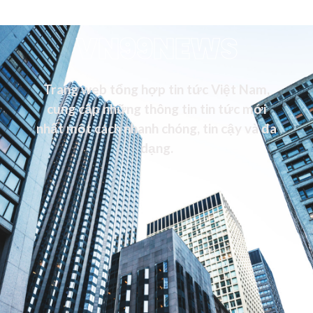
VN99NEWS
Trang web tổng hợp tin tức Việt Nam,
cung cấp những thông tin tin tức mới
nhất một cách nhanh chóng, tin cậy và đa
dạng.