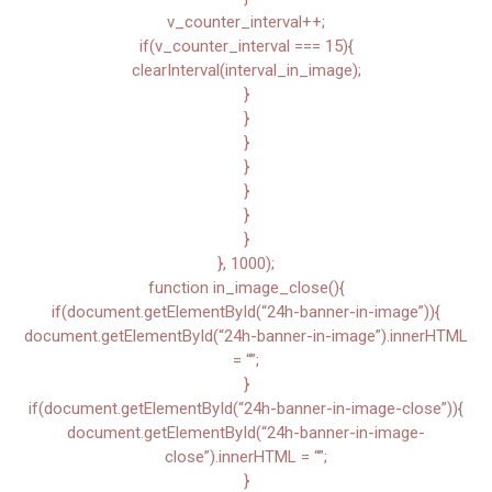
v_counter_interval++;
if(v_counter_interval === 15){
clearInterval(interval_in_image);
}
}
}
}
}
}
}
}, 1000);
function in_image_close(){
if(document.getElementById(“24h-banner-in-image”)){
document.getElementById(“24h-banner-in-image”).innerHTML
= “”;
}
if(document.getElementById(“24h-banner-in-image-close”)){
document.getElementById(“24h-banner-in-image-
close”).innerHTML = “”;
}