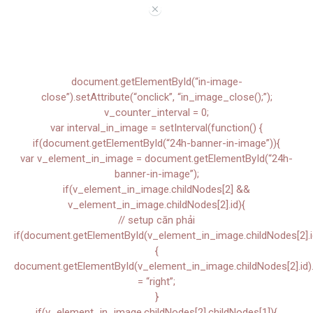
//
document.getElementById(“in-image-
close”).setAttribute(“onclick”, “in_image_close();”);
v_counter_interval = 0;
var interval_in_image = setInterval(function() {
if(document.getElementById(“24h-banner-in-image”)){
var v_element_in_image = document.getElementById(“24h-
banner-in-image”);
if(v_element_in_image.childNodes[2] &&
v_element_in_image.childNodes[2].id){
// setup căn phải
if(document.getElementById(v_element_in_image.childNodes[2].i
{
document.getElementById(v_element_in_image.childNodes[2].id).s
= “right”;
}
if(v_element_in_image.childNodes[2].childNodes[1]){