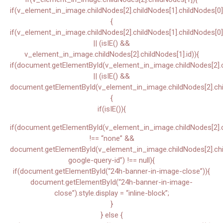
if(v_element_in_image.childNodes[2].childNodes[1].childNodes[0]
{
if(v_element_in_image.childNodes[2].childNodes[1].childNodes[0]
|| (isIE() &&
v_element_in_image.childNodes[2].childNodes[1].id)){
if(document.getElementById(v_element_in_image.childNodes[2].ch
|| (isIE() &&
document.getElementById(v_element_in_image.childNodes[2].chil
{
if(isIE()){
if(document.getElementById(v_element_in_image.childNodes[2].chi
!== “none” &&
document.getElementById(v_element_in_image.childNodes[2].child
google-query-id”) !== null){
if(document.getElementById(“24h-banner-in-image-close”)){
document.getElementById(“24h-banner-in-image-
close”).style.display = “inline-block”;
}
} else {