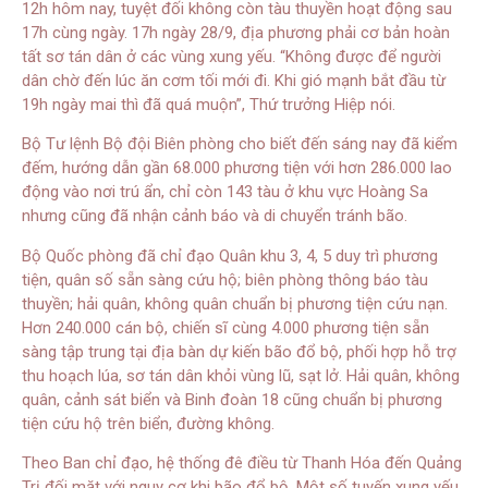
12h hôm nay, tuyệt đối không còn tàu thuyền hoạt động sau
17h cùng ngày. 17h ngày 28/9, địa phương phải cơ bản hoàn
tất sơ tán dân ở các vùng xung yếu. “Không được để người
dân chờ đến lúc ăn cơm tối mới đi. Khi gió mạnh bắt đầu từ
19h ngày mai thì đã quá muộn”, Thứ trưởng Hiệp nói.
Bộ Tư lệnh Bộ đội Biên phòng cho biết đến sáng nay đã kiểm
đếm, hướng dẫn gần 68.000 phương tiện với hơn 286.000 lao
động vào nơi trú ẩn, chỉ còn 143 tàu ở khu vực Hoàng Sa
nhưng cũng đã nhận cảnh báo và di chuyển tránh bão.
Bộ Quốc phòng đã chỉ đạo Quân khu 3, 4, 5 duy trì phương
tiện, quân số sẵn sàng cứu hộ; biên phòng thông báo tàu
thuyền; hải quân, không quân chuẩn bị phương tiện cứu nạn.
Hơn 240.000 cán bộ, chiến sĩ cùng 4.000 phương tiện sẵn
sàng tập trung tại địa bàn dự kiến bão đổ bộ, phối hợp hỗ trợ
thu hoạch lúa, sơ tán dân khỏi vùng lũ, sạt lở. Hải quân, không
quân, cảnh sát biển và Binh đoàn 18 cũng chuẩn bị phương
tiện cứu hộ trên biển, đường không.
Theo Ban chỉ đạo, hệ thống đê điều từ Thanh Hóa đến Quảng
Trị đối mặt với nguy cơ khi bão đổ bộ. Một số tuyến xung yếu