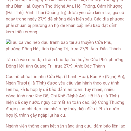
như Diễn Hải, Quỳnh Thọ (Nghệ An), Hội Thống, Cẩm Nhượng
(Hà Tĩnh), Vĩnh Thái (Quảng Trị) được yêu cầu kiểm tra, gia cố
ngay trong ngày 27/9 đề phòng diễn biến xấu. Các địa phương
phải chuẩn bị phương án hộ đê khẩn cấp nếu bão đạt đỉnh
kèm triều cường.
Tàu cá vào neo đậu tránh bão tại âu thuyền Cửa Phú, phường
Đồng Hới, tỉnh Quảng Trị, trưa 27/9. Ảnh: Đắc Thành
Các hồ chứa lớn như Cửa Đạt (Thanh Hóa), Bản Vẽ (Nghệ An),
Ngàn Trươi (Hà Tĩnh) được yêu cầu vận hành theo quy trình
liên hồ, xả lũ hợp lý để bảo đảm an toàn. Tuy nhiên, nhiều
công trình như Khe Bố, Chi Khê (Nghệ An), Hố Hô (Hà Tĩnh)
hiện đã đầy nước, nguy cơ mất an toàn cao, Bộ Công Thương
được giao chỉ đạo các nhà máy thủy điện điều tiết xả nước
hợp lý, tránh gây ngập lụt hạ du.
Ngành viễn thông cam kết sẵn sàng ứng cứu, đảm bảo liên lạc