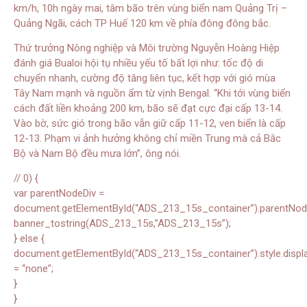
km/h, 10h ngày mai, tâm bão trên vùng biển nam Quảng Trị –
Quảng Ngãi, cách TP Huế 120 km về phía đông đông bắc.
Thứ trưởng Nông nghiệp và Môi trường Nguyễn Hoàng Hiệp
đánh giá Bualoi hội tụ nhiều yếu tố bất lợi như: tốc độ di
chuyển nhanh, cường độ tăng liên tục, kết hợp với gió mùa
Tây Nam mạnh và nguồn ẩm từ vịnh Bengal. “Khi tới vùng biển
cách đất liền khoảng 200 km, bão sẽ đạt cực đại cấp 13-14.
Vào bờ, sức gió trong bão vẫn giữ cấp 11-12, ven biển là cấp
12-13. Phạm vi ảnh hưởng không chỉ miền Trung mà cả Bắc
Bộ và Nam Bộ đều mưa lớn”, ông nói.
// 0) {
var parentNodeDiv =
document.getElementById(“ADS_213_15s_container”).parentNode.
banner_tostring(ADS_213_15s,”ADS_213_15s”);
} else {
document.getElementById(“ADS_213_15s_container”).style.displ
= “none”;
}
}