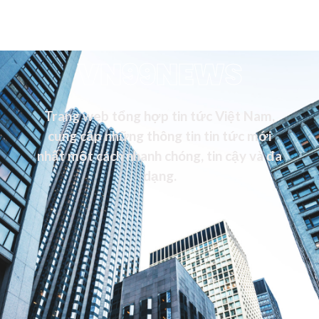
VN99NEWS
Trang web tổng hợp tin tức Việt Nam,
cung cấp những thông tin tin tức mới
nhất một cách nhanh chóng, tin cậy và đa
dạng.