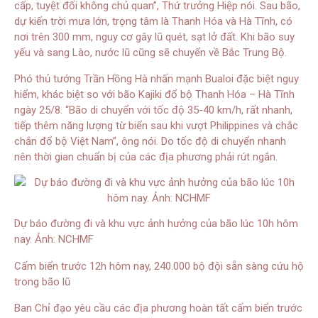
cấp, tuyệt đối không chủ quan”, Thứ trưởng Hiệp nói. Sau bão,
dự kiến trời mưa lớn, trọng tâm là Thanh Hóa và Hà Tĩnh, có
nơi trên 300 mm, nguy cơ gây lũ quét, sạt lở đất. Khi bão suy
yếu và sang Lào, nước lũ cũng sẽ chuyển về Bắc Trung Bộ.
Phó thủ tướng Trần Hồng Hà nhấn mạnh Bualoi đặc biệt nguy
hiểm, khác biệt so với bão Kajiki đổ bộ Thanh Hóa – Hà Tĩnh
ngày 25/8. “Bão di chuyển với tốc độ 35-40 km/h, rất nhanh,
tiếp thêm năng lượng từ biển sau khi vượt Philippines và chắc
chắn đổ bộ Việt Nam”, ông nói. Do tốc độ di chuyển nhanh
nên thời gian chuẩn bị của các địa phương phải rút ngắn.
Dự báo đường đi và khu vực ảnh hưởng của bão lúc 10h hôm
nay. Ảnh: NCHMF
Cấm biển trước 12h hôm nay, 240.000 bộ đội sẵn sàng cứu hộ
trong bão lũ
Ban Chỉ đạo yêu cầu các địa phương hoàn tất cấm biển trước