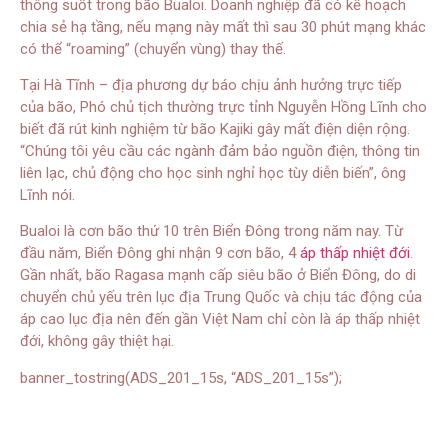
thông suốt trong bão Bualoi. Doanh nghiệp đã có kế hoạch
chia sẻ hạ tầng, nếu mạng này mất thì sau 30 phút mạng khác
có thể “roaming” (chuyển vùng) thay thế.
Tại Hà Tĩnh – địa phương dự báo chịu ảnh hưởng trực tiếp
của bão, Phó chủ tịch thường trực tỉnh Nguyễn Hồng Lĩnh cho
biết đã rút kinh nghiệm từ bão Kajiki gây mất điện diện rộng.
“Chúng tôi yêu cầu các ngành đảm bảo nguồn điện, thông tin
liên lạc, chủ động cho học sinh nghỉ học tùy diễn biến”, ông
Lĩnh nói.
Bualoi là cơn bão thứ 10 trên Biển Đông trong năm nay. Từ
đầu năm, Biển Đông ghi nhận 9 cơn bão, 4
áp thấp nhiệt đới
.
Gần nhất, bão Ragasa mạnh cấp siêu bão ở Biển Đông, do di
chuyển chủ yếu trên lục địa Trung Quốc và chịu tác động của
áp cao lục địa nên đến gần Việt Nam chỉ còn là áp thấp nhiệt
đới, không gây thiệt hại.
banner_tostring(ADS_201_15s, “ADS_201_15s”);