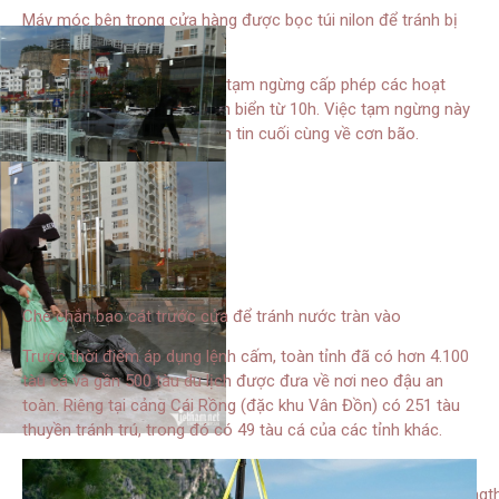
Máy móc bên trong cửa hàng được bọc túi nilon để tránh bị
ướt
Cùng ngày, tỉnh Quảng Ninh tạm ngừng cấp phép các hoạt
động tham quan, lưu trú trên biển từ 10h. Việc tạm ngừng này
sẽ kéo dài cho tới khi có bản tin cuối cùng về cơn bão.
Che chắn bao cát trước cửa để tránh nước tràn vào
Trước thời điểm áp dụng lệnh cấm, toàn tỉnh đã có hơn 4.100
tàu cá và gần 500 tàu du lịch được đưa về nơi neo đậu an
toàn. Riêng tại cảng Cái Rồng (đặc khu Vân Đồn) có 251 tàu
thuyền tránh trú, trong đó có 49 tàu cá của các tỉnh khác.
// 0 ||
document.getElementsByClassName(“containeInfoTempl”).lengt