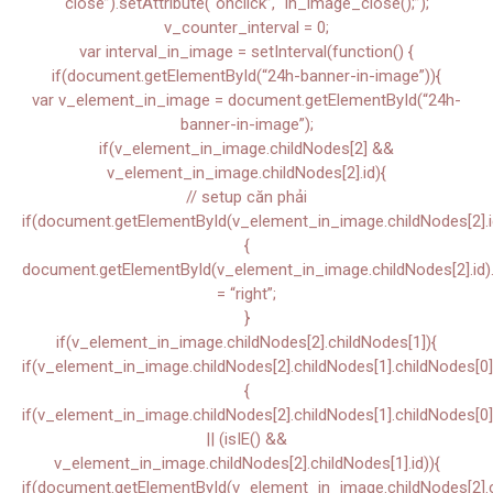
close”).setAttribute(“onclick”, “in_image_close();”);
v_counter_interval = 0;
var interval_in_image = setInterval(function() {
if(document.getElementById(“24h-banner-in-image”)){
var v_element_in_image = document.getElementById(“24h-
banner-in-image”);
if(v_element_in_image.childNodes[2] &&
v_element_in_image.childNodes[2].id){
// setup căn phải
if(document.getElementById(v_element_in_image.childNodes[2].i
{
document.getElementById(v_element_in_image.childNodes[2].id).s
= “right”;
}
if(v_element_in_image.childNodes[2].childNodes[1]){
if(v_element_in_image.childNodes[2].childNodes[1].childNodes[0]
{
if(v_element_in_image.childNodes[2].childNodes[1].childNodes[0]
|| (isIE() &&
v_element_in_image.childNodes[2].childNodes[1].id)){
if(document.getElementById(v_element_in_image.childNodes[2].ch