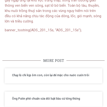
gây ngập úng tại khu vực trũng thấp, sóng tràn đường giao
thông ven biển ven sông, sạt lở bờ biển. Toàn bộ tàu, thuyền,
khu nuôi trồng thuỷ sản trong các vùng nguy hiểm nói trên
đều có khả năng chịu tác động của dông, lốc, gió mạnh, sóng
lớn và triều cường.
banner_tostring(ADS_201_15s, “ADS_201_15s”);
MORE POST
Chạy lũ chỉ kịp ôm con, còn lại để mặc cho nước cuốn trôi
Ông Putin phê chuẩn sửa đổi luật bầu cử tổng thống