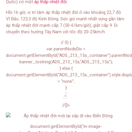
Quốc) có một
áp thấp nhiệt đới
.
Hồi 16 giờ, vị trí tâm áp thấp nhiệt đới ở vào khoảng 22,7 độ
Vĩ Bắc; 123,3 độ Kinh Đông. Sức gió mạnh nhất vùng gần tâm
áp thấp nhiệt đới mạnh cấp 7 (50-61km/giờ), giật cấp 9. Di
chuyển theo hướng Tây Nam với tốc độ 20-25km/h.
// 0) {
var parentNodeDiv =
document.getElementById(“ADS_213_15s_container”).parentNode.
banner_tostring(ADS_213_15s,”ADS_213_15s”);
} else {
document.getElementById(“ADS_213_15s_container”).style.displ
= “none”;
}
}
//
//]]>
document.getElementById(“in-image-