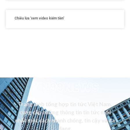
Chiêu lừa ‘xem video kiếm tiền’
VN99NEWS
Trang web tổng hợp tin tức Việt Nam,
cung cấp những thông tin tin tức mới
nhất một cách nhanh chóng, tin cậy và đa
dạng.