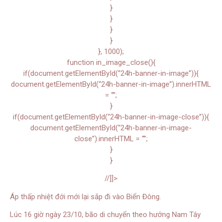
}
}
}
}
}, 1000);
function in_image_close(){
if(document.getElementById(“24h-banner-in-image”)){
document.getElementById(“24h-banner-in-image”).innerHTML
= “”;
}
if(document.getElementById(“24h-banner-in-image-close”)){
document.getElementById(“24h-banner-in-image-
close”).innerHTML = “”;
}
}
//]]>
Áp thấp nhiệt đới mới lại sắp đi vào Biển Đông.
Lúc 16 giờ ngày 23/10, bão di chuyển theo hướng Nam Tây