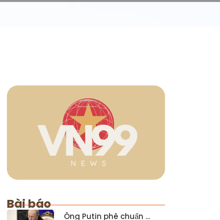
Bài báo
Ông Putin phê chuẩn …