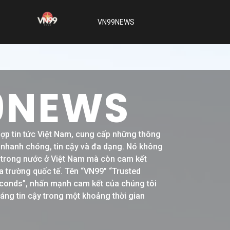
VN99NEWS
9NEWS
hợp tin tức Việt Nam, cung cấp những thông
h nhanh chóng, tin cậy và đa dạng. Nó không
ề trong nước ở Việt Nam mà còn cam kết
a trường quốc tế. Tên “VN99” “Trusted
conds”, nhấn mạnh cam kết của chúng tôi
đáng tin cậy trong một khoảng thời gian