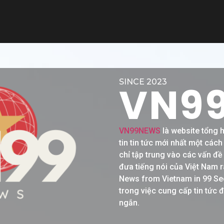
SINCE 2023
VN9
VN99NEWS
là website tổng 
tin tin tức mới nhất một các
chỉ tập trung vào các vấn đ
đưa tiếng nói của Việt Nam r
News from Vietnam in 99 Se
trong việc cung cấp tin tức 
ngắn.