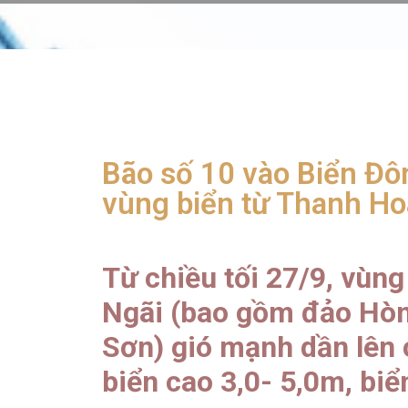
Bão số 10 vào Biển Đôn
vùng biển từ Thanh H
Từ chiều tối 27/9, vùn
Ngãi (bao gồm đảo Hòn
Sơn) gió mạnh dần lên c
biển cao 3,0- 5,0m, bi