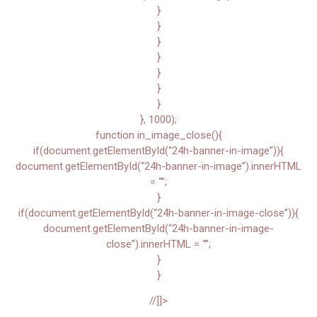
}
}
}
}
}
}
}
}, 1000);
function in_image_close(){
if(document.getElementById(“24h-banner-in-image”)){
document.getElementById(“24h-banner-in-image”).innerHTML
= “”;
}
if(document.getElementById(“24h-banner-in-image-close”)){
document.getElementById(“24h-banner-in-image-
close”).innerHTML = “”;
}
}
//]]>