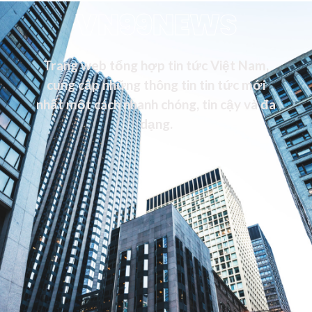
VN99NEWS
Trang web tổng hợp tin tức Việt Nam,
cung cấp những thông tin tin tức mới
nhất một cách nhanh chóng, tin cậy và đa
dạng.