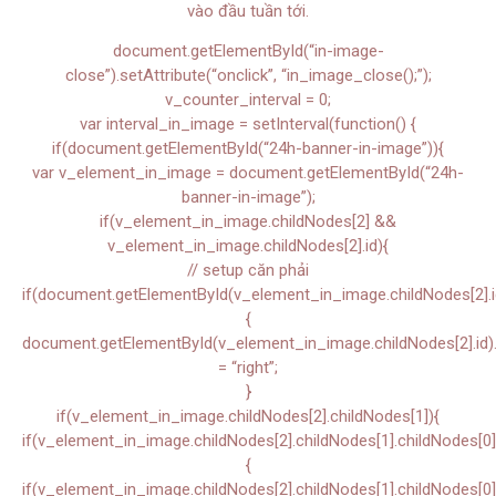
document.getElementById(“in-image-
close”).setAttribute(“onclick”, “in_image_close();”);
v_counter_interval = 0;
var interval_in_image = setInterval(function() {
if(document.getElementById(“24h-banner-in-image”)){
var v_element_in_image = document.getElementById(“24h-
banner-in-image”);
if(v_element_in_image.childNodes[2] &&
v_element_in_image.childNodes[2].id){
// setup căn phải
if(document.getElementById(v_element_in_image.childNodes[2].i
{
document.getElementById(v_element_in_image.childNodes[2].id).s
= “right”;
}
if(v_element_in_image.childNodes[2].childNodes[1]){
if(v_element_in_image.childNodes[2].childNodes[1].childNodes[0]
{
if(v_element_in_image.childNodes[2].childNodes[1].childNodes[0]