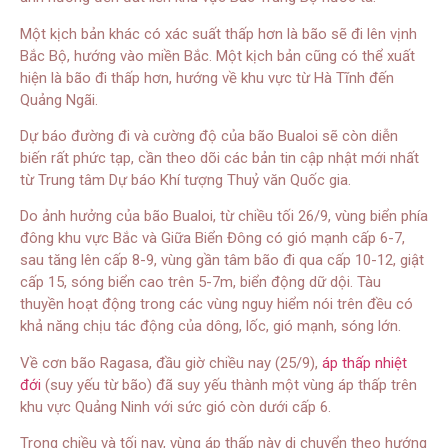
Một kịch bản khác có xác suất thấp hơn là bão sẽ đi lên vịnh
Bắc Bộ, hướng vào miền Bắc. Một kịch bản cũng có thể xuất
hiện là bão đi thấp hơn, hướng về khu vực từ Hà Tĩnh đến
Quảng Ngãi.
Dự báo đường đi và cường độ của bão Bualoi sẽ còn diễn
biến rất phức tạp, cần theo dõi các bản tin cập nhật mới nhất
từ Trung tâm Dự báo Khí tượng Thuỷ văn Quốc gia.
Do ảnh hưởng của bão Bualoi, từ chiều tối 26/9, vùng biển phía
đông khu vực Bắc và Giữa Biển Đông có gió mạnh cấp 6-7,
sau tăng lên cấp 8-9, vùng gần tâm bão đi qua cấp 10-12, giật
cấp 15, sóng biển cao trên 5-7m, biển động dữ dội. Tàu
thuyền hoạt động trong các vùng nguy hiểm nói trên đều có
khả năng chịu tác động của dông, lốc, gió mạnh, sóng lớn.
Về cơn bão Ragasa, đầu giờ chiều nay (25/9),
áp thấp nhiệt
đới
(suy yếu từ bão) đã suy yếu thành một vùng áp thấp trên
khu vực Quảng Ninh với sức gió còn dưới cấp 6.
Trong chiều và tối nay, vùng áp thấp này di chuyển theo hướng