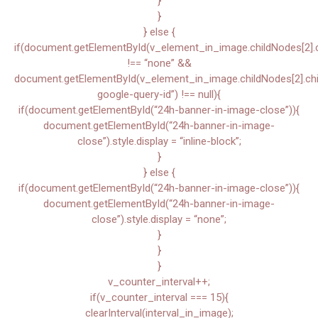
}
}
} else {
if(document.getElementById(v_element_in_image.childNodes[2].chi
!== “none” &&
document.getElementById(v_element_in_image.childNodes[2].child
google-query-id”) !== null){
if(document.getElementById(“24h-banner-in-image-close”)){
document.getElementById(“24h-banner-in-image-
close”).style.display = “inline-block”;
}
} else {
if(document.getElementById(“24h-banner-in-image-close”)){
document.getElementById(“24h-banner-in-image-
close”).style.display = “none”;
}
}
}
v_counter_interval++;
if(v_counter_interval === 15){
clearInterval(interval_in_image);