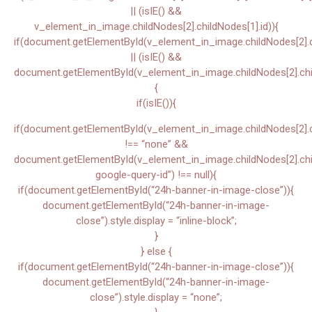
|| (isIE() &&
v_element_in_image.childNodes[2].childNodes[1].id)){
if(document.getElementById(v_element_in_image.childNodes[2].ch
|| (isIE() &&
document.getElementById(v_element_in_image.childNodes[2].chil
{
if(isIE()){
if(document.getElementById(v_element_in_image.childNodes[2].chi
!== “none” &&
document.getElementById(v_element_in_image.childNodes[2].child
google-query-id”) !== null){
if(document.getElementById(“24h-banner-in-image-close”)){
document.getElementById(“24h-banner-in-image-
close”).style.display = “inline-block”;
}
} else {
if(document.getElementById(“24h-banner-in-image-close”)){
document.getElementById(“24h-banner-in-image-
close”).style.display = “none”;