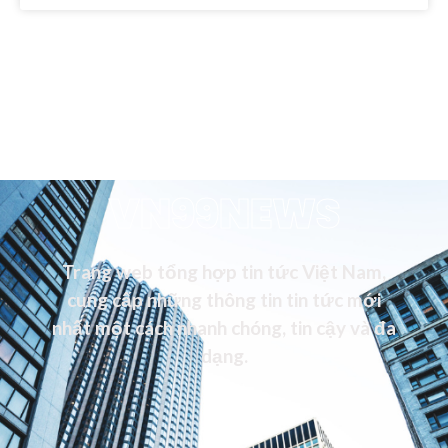
VN99NEWS
Trang web tổng hợp tin tức Việt Nam,
cung cấp những thông tin tin tức mới
nhất một cách nhanh chóng, tin cậy và đa
dạng.