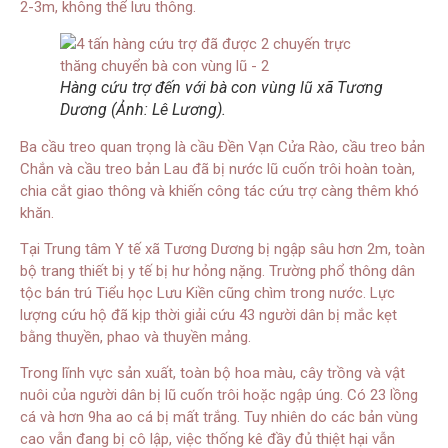
2-3m, không thể lưu thông.
Hàng cứu trợ đến với bà con vùng lũ xã Tương
Dương (Ảnh: Lê Lương).
Ba cầu treo quan trọng là cầu Đền Vạn Cửa Rào, cầu treo bản
Chắn và cầu treo bản Lau đã bị nước lũ cuốn trôi hoàn toàn,
chia cắt giao thông và khiến công tác cứu trợ càng thêm khó
khăn.
Tại Trung tâm Y tế xã Tương Dương bị ngập sâu hơn 2m, toàn
bộ trang thiết bị y tế bị hư hỏng nặng. Trường phổ thông dân
tộc bán trú Tiểu học Lưu Kiền cũng chìm trong nước. Lực
lượng cứu hộ đã kịp thời giải cứu 43 người dân bị mắc kẹt
bằng thuyền, phao và thuyền mảng.
Trong lĩnh vực sản xuất, toàn bộ hoa màu, cây trồng và vật
nuôi của người dân bị lũ cuốn trôi hoặc ngập úng. Có 23 lồng
cá và hơn 9ha ao cá bị mất trắng. Tuy nhiên do các bản vùng
cao vẫn đang bị cô lập, việc thống kê đầy đủ thiệt hại vẫn